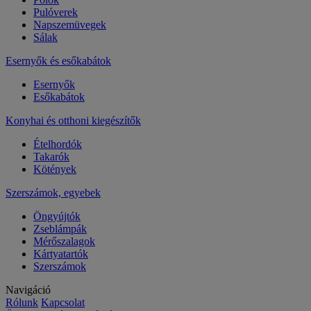
Pulóverek
Napszemüvegek
Sálak
Esernyők és esőkabátok
Esernyők
Esőkabátok
Konyhai és otthoni kiegészítők
Ételhordók
Takarók
Kötények
Szerszámok, egyebek
Öngyújtók
Zseblámpák
Mérőszalagok
Kártyatartók
Szerszámok
Navigáció
Rólunk
Kapcsolat