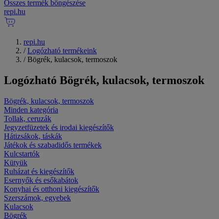
Összes termék böngészése
repi
.
hu
repi.hu
/
Logózható termékeink
/
Bögrék, kulacsok, termoszok
Logózható
Bögrék, kulacsok, termoszok
Bögrék, kulacsok, termoszok
Minden kategória
Tollak, ceruzák
Jegyzetfüzetek és irodai kiegészítők
Hátizsákok, táskák
Játékok és szabadidős termékek
Kulcstartók
Kütyük
Ruházat és kiegészítők
Esernyők és esőkabátok
Konyhai és otthoni kiegészítők
Szerszámok, egyebek
Kulacsok
Bögrék