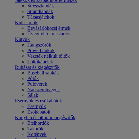
Játékok és szabadidős termékek
Stresszlabdák
Strandlabdák
Társasjátékok
Kulcstartók
Bevásárlókocsi érmék
Üvegnyitó kulcstartók
Kütyük
Hangszórók
Powerbankok
Vezeték nélküli töltők
Töltőkábelek
Ruházat és kiegészítők
Baseball sapkák
Pólók
Pulóverek
Napszemüvegek
Sálak
Esernyők és esőkabátok
Esernyők
Esőkabátok
Konyhai és otthoni kiegészítők
Ételhordók
Takarók
Kötények