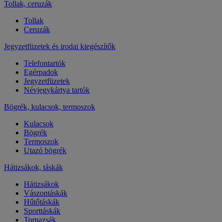
Tollak, ceruzák
Tollak
Ceruzák
Jegyzetfüzetek és irodai kiegészítők
Telefontartók
Egérpadok
Jegyzetfüzetek
Névjegykártya tartók
Bögrék, kulacsok, termoszok
Kulacsok
Bögrék
Termoszok
Utazó bögrék
Hátizsákok, táskák
Hátizsákok
Vászontáskák
Hűtőtáskák
Sporttáskák
Tornazsák