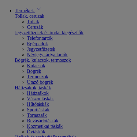
Termékek
Tollak, ceruzák
Tollak
Ceruzák
Jegyzetfüzetek és irodai kiegészítők
Telefontartók
Egérpadok
Jegyzetfüzetek
Névjegykártya tartók
Bögrék, kulacsok, termoszok
Kulacsok
Bögrék
Termoszok
Utazó bögrék
Hátizsákok, táskák
Hátizsákok
Vászontáskák
Hűtőtáskák
Sporttáskák
Tornazsák
Bevásárlótáskák
Kozmetikai táskák
Övtáskák