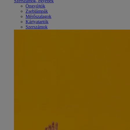
Szerszámok, egyebek
Öngyújtók
Zseblámpák
Mérőszalagok
Kártyatartók
Szerszámok