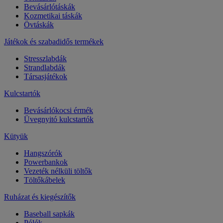
Bevásárlótáskák
Kozmetikai táskák
Övtáskák
Játékok és szabadidős termékek
Stresszlabdák
Strandlabdák
Társasjátékok
Kulcstartók
Bevásárlókocsi érmék
Üvegnyitó kulcstartók
Kütyük
Hangszórók
Powerbankok
Vezeték nélküli töltők
Töltőkábelek
Ruházat és kiegészítők
Baseball sapkák
Pólók