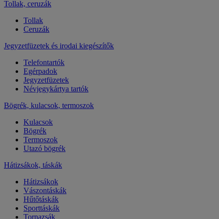
Tollak, ceruzák
Tollak
Ceruzák
Jegyzetfüzetek és irodai kiegészítők
Telefontartók
Egérpadok
Jegyzetfüzetek
Névjegykártya tartók
Bögrék, kulacsok, termoszok
Kulacsok
Bögrék
Termoszok
Utazó bögrék
Hátizsákok, táskák
Hátizsákok
Vászontáskák
Hűtőtáskák
Sporttáskák
Tornazsák