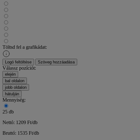
Töltsd fel a grafikádat:
Logó feltöltése
Szöveg hozzáadása
Válassz pozíciót:
elején
bal oldalon
jobb oldalon
hátulján
Mennyiség:
25 db
Nettó: 1209 Ft/db
Bruttó: 1535 Ft/db