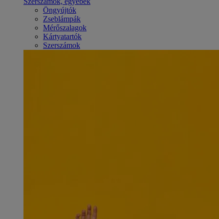
Szerszámok, egyebek
Öngyújtók
Zseblámpák
Mérőszalagok
Kártyatartók
Szerszámok