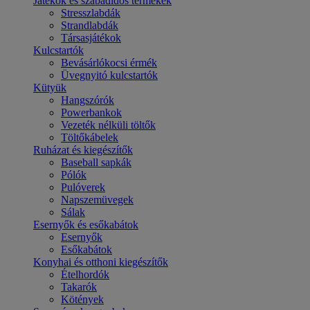
Játékok és szabadidős termékek
Stresszlabdák
Strandlabdák
Társasjátékok
Kulcstartók
Bevásárlókocsi érmék
Üvegnyitó kulcstartók
Kütyük
Hangszórók
Powerbankok
Vezeték nélküli töltők
Töltőkábelek
Ruházat és kiegészítők
Baseball sapkák
Pólók
Pulóverek
Napszemüvegek
Sálak
Esernyők és esőkabátok
Esernyők
Esőkabátok
Konyhai és otthoni kiegészítők
Ételhordók
Takarók
Kötények