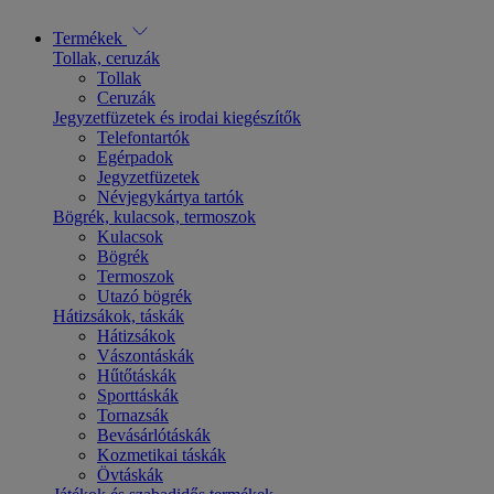
Termékek
Tollak, ceruzák
Tollak
Ceruzák
Jegyzetfüzetek és irodai kiegészítők
Telefontartók
Egérpadok
Jegyzetfüzetek
Névjegykártya tartók
Bögrék, kulacsok, termoszok
Kulacsok
Bögrék
Termoszok
Utazó bögrék
Hátizsákok, táskák
Hátizsákok
Vászontáskák
Hűtőtáskák
Sporttáskák
Tornazsák
Bevásárlótáskák
Kozmetikai táskák
Övtáskák