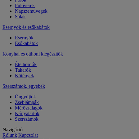
Pulóverek
Napszemüvegek
Sálak
Esernyők és esőkabátok
Esernyők
Esőkabátok
Konyhai és otthoni kiegészítők
Ételhordók
Takarók
Kötények
Szerszámok, egyebek
Öngyújtók
Zseblámpák
Mérőszalagok
Kártyatartók
Szerszámok
Navigáció
Rólunk
Kapcsolat