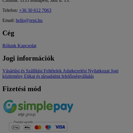
Címünk: 1135 Budapest, Jász u. 13.
Telefon:
+36 30 612 7063
Email:
hello@repi.hu
Cég
Rólunk
Kapcsolat
Jogi információk
Vásárlási és Szállítási Feltételek
Adatkezelési Nyilatkozat
Jogi
közlemény
Etikai és társadalmi felelősségvállalás
Fizetési mód