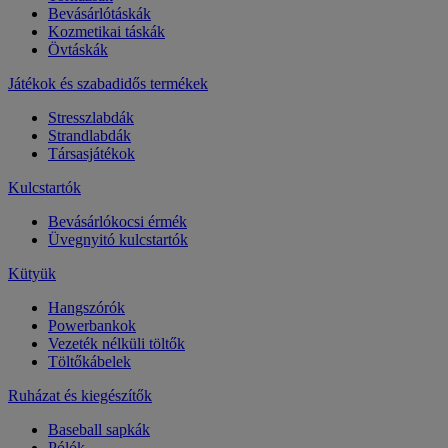
Bevásárlótáskák
Kozmetikai táskák
Övtáskák
Játékok és szabadidős termékek
Stresszlabdák
Strandlabdák
Társasjátékok
Kulcstartók
Bevásárlókocsi érmék
Üvegnyitó kulcstartók
Kütyük
Hangszórók
Powerbankok
Vezeték nélküli töltők
Töltőkábelek
Ruházat és kiegészítők
Baseball sapkák
Pólók