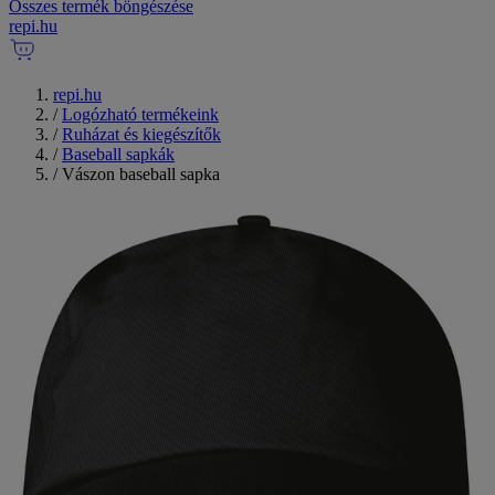
Összes termék böngészése
repi
.
hu
repi.hu
/
Logózható termékeink
/
Ruházat és kiegészítők
/
Baseball sapkák
/
Vászon baseball sapka