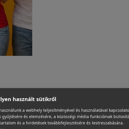
yen használt sütikről
használunk a webhely teljesítményével és használatával kapcsolat
 gyűjtésére és elemzésére, a közösségi média funkcióinak biztosít
tartalom és a hirdetések továbbfejlesztésére és testreszabására.