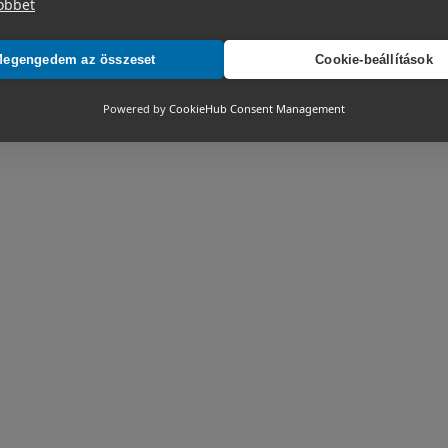
öbbet
egengedem az összeset
Cookie-beállítások
Powered by
CookieHub Consent Management