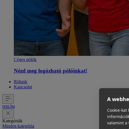
Céges pólók
Nézd meg logózható pólóinkat!
Rólunk
Kapcsolat
A webhel
repi
.
hu
Cookie-kat 
információk
Kategóriák
valamint a 
Minden kategória