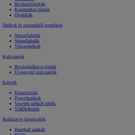
Bevásárlótáskák
Kozmetikai táskák
Övtáskák
Játékok és szabadidős termékek
Stresszlabdák
Strandlabdák
Társasjátékok
Kulcstartók
Bevásárlókocsi érmék
Üvegnyitó kulcstartók
Kütyük
Hangszórók
Powerbankok
Vezeték nélküli töltők
Töltőkábelek
Ruházat és kiegészítők
Baseball sapkák
Pólók