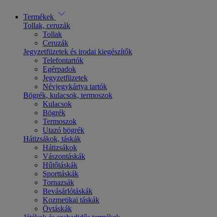
Termékek
Tollak, ceruzák
Tollak
Ceruzák
Jegyzetfüzetek és irodai kiegészítők
Telefontartók
Egérpadok
Jegyzetfüzetek
Névjegykártya tartók
Bögrék, kulacsok, termoszok
Kulacsok
Bögrék
Termoszok
Utazó bögrék
Hátizsákok, táskák
Hátizsákok
Vászontáskák
Hűtőtáskák
Sporttáskák
Tornazsák
Bevásárlótáskák
Kozmetikai táskák
Övtáskák