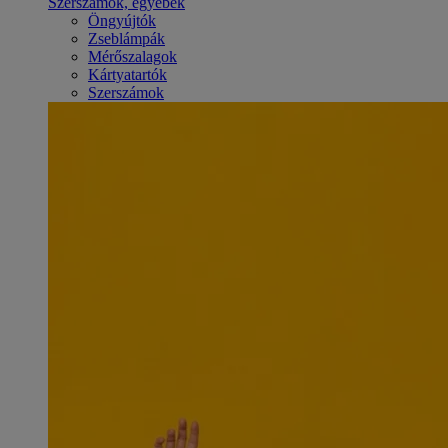
Szerszámok, egyebek
Öngyújtók
Zseblámpák
Mérőszalagok
Kártyatartók
Szerszámok