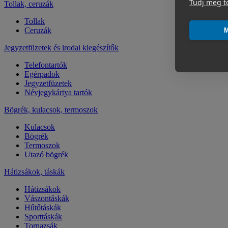
Tudj meg t
Tollak, ceruzák
Tollak
Ceruzák
M
Jegyzetfüzetek és irodai kiegészítők
Telefontartók
Egérpadok
Jegyzetfüzetek
Névjegykártya tartók
Bögrék, kulacsok, termoszok
Kulacsok
Bögrék
Termoszok
Utazó bögrék
Hátizsákok, táskák
Hátizsákok
Vászontáskák
Hűtőtáskák
Sporttáskák
Tornazsák