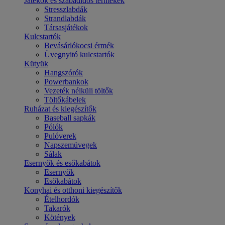
Játékok és szabadidős termékek
Stresszlabdák
Strandlabdák
Társasjátékok
Kulcstartók
Bevásárlókocsi érmék
Üvegnyitó kulcstartók
Kütyük
Hangszórók
Powerbankok
Vezeték nélküli töltők
Töltőkábelek
Ruházat és kiegészítők
Baseball sapkák
Pólók
Pulóverek
Napszemüvegek
Sálak
Esernyők és esőkabátok
Esernyők
Esőkabátok
Konyhai és otthoni kiegészítők
Ételhordók
Takarók
Kötények