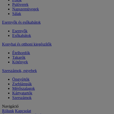
Pulóverek
Napszemüvegek
Sálak
Esernyők és esőkabátok
Esernyők
Esőkabátok
Konyhai és otthoni kiegészítők
Ételhordók
Takarók
Kötények
Szerszámok, egyebek
Öngyújtók
Zseblámpák
Mérőszalagok
Kártyatartók
Szerszámok
Navigáció
Rólunk
Kapcsolat