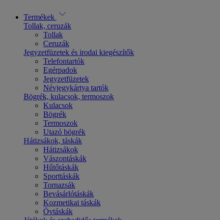
Termékek
Tollak, ceruzák
Tollak
Ceruzák
Jegyzetfüzetek és irodai kiegészítők
Telefontartók
Egérpadok
Jegyzetfüzetek
Névjegykártya tartók
Bögrék, kulacsok, termoszok
Kulacsok
Bögrék
Termoszok
Utazó bögrék
Hátizsákok, táskák
Hátizsákok
Vászontáskák
Hűtőtáskák
Sporttáskák
Tornazsák
Bevásárlótáskák
Kozmetikai táskák
Övtáskák