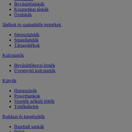
Bevásárlótáskák
Kozmetikai táskák
Övtáskák
Játékok és szabadidős termékek
Stresszlabdák
Strandlabdák
Társasjátékok
Kulcstartók
Bevásárlókocsi érmék
Üvegnyitó kulcstartók
Kütyük
Hangszórók
Powerbankok
Vezeték nélküli töltők
Töltőkábelek
Ruházat és kiegészítők
Baseball sapkák
Pólók