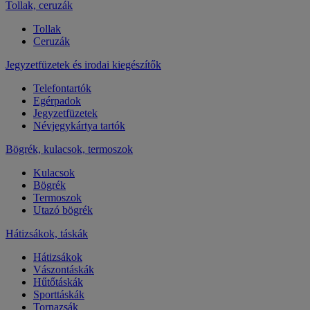
Tollak, ceruzák
Tollak
Ceruzák
Jegyzetfüzetek és irodai kiegészítők
Telefontartók
Egérpadok
Jegyzetfüzetek
Névjegykártya tartók
Bögrék, kulacsok, termoszok
Kulacsok
Bögrék
Termoszok
Utazó bögrék
Hátizsákok, táskák
Hátizsákok
Vászontáskák
Hűtőtáskák
Sporttáskák
Tornazsák