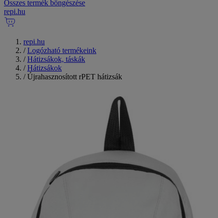
Összes termék böngészése
repi
.
hu
repi.hu
/
Logózható termékeink
/
Hátizsákok, táskák
/
Hátizsákok
/
Újrahasznosított rPET hátizsák