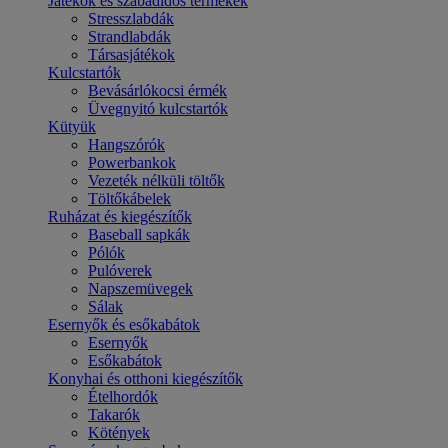
Játékok és szabadidős termékek
Stresszlabdák
Strandlabdák
Társasjátékok
Kulcstartók
Bevásárlókocsi érmék
Üvegnyitó kulcstartók
Kütyük
Hangszórók
Powerbankok
Vezeték nélküli töltők
Töltőkábelek
Ruházat és kiegészítők
Baseball sapkák
Pólók
Pulóverek
Napszemüvegek
Sálak
Esernyők és esőkabátok
Esernyők
Esőkabátok
Konyhai és otthoni kiegészítők
Ételhordók
Takarók
Kötények