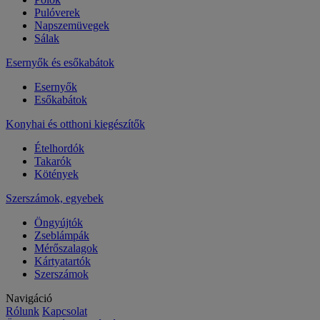
Pulóverek
Napszemüvegek
Sálak
Esernyők és esőkabátok
Esernyők
Esőkabátok
Konyhai és otthoni kiegészítők
Ételhordók
Takarók
Kötények
Szerszámok, egyebek
Öngyújtók
Zseblámpák
Mérőszalagok
Kártyatartók
Szerszámok
Navigáció
Rólunk
Kapcsolat