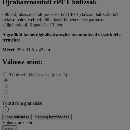
Újrahasznosított rPET hátizsák
600D újrahasznosított poliészterből (rPET) készült hátizsák, két
oldalsó hálós zsebbel, fülhallgató kimenettel és párnázott
vállpántokkal. Kapacitás: 13 liter.
A grafikát tartós digitális-transzfer nyomtatással visszük fel a
termékre.
Méret:
29 x 11,5 x 42 cm
Válassz színt:
Több szín kiválasztása (max. 3)
Töltsd fel a grafikádat:
Logó feltöltése
Szöveg hozzáadása
Válassz pozíciót:
elején