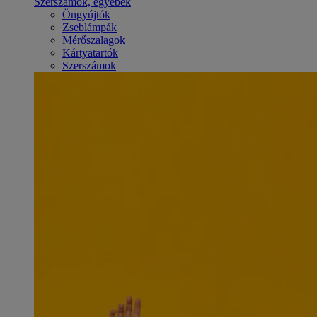
Szerszámok, egyebek
Öngyújtók
Zseblámpák
Mérőszalagok
Kártyatartók
Szerszámok