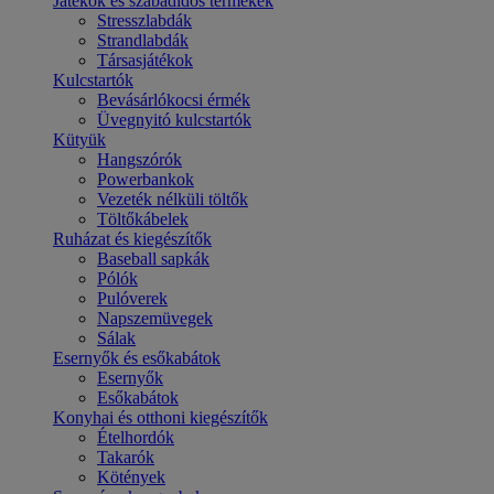
Játékok és szabadidős termékek
Stresszlabdák
Strandlabdák
Társasjátékok
Kulcstartók
Bevásárlókocsi érmék
Üvegnyitó kulcstartók
Kütyük
Hangszórók
Powerbankok
Vezeték nélküli töltők
Töltőkábelek
Ruházat és kiegészítők
Baseball sapkák
Pólók
Pulóverek
Napszemüvegek
Sálak
Esernyők és esőkabátok
Esernyők
Esőkabátok
Konyhai és otthoni kiegészítők
Ételhordók
Takarók
Kötények