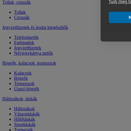
Tudj meg t
Tollak, ceruzák
Tollak
Ceruzák
M
Jegyzetfüzetek és irodai kiegészítők
Telefontartók
Egérpadok
Jegyzetfüzetek
Névjegykártya tartók
Bögrék, kulacsok, termoszok
Kulacsok
Bögrék
Termoszok
Utazó bögrék
Hátizsákok, táskák
Hátizsákok
Vászontáskák
Hűtőtáskák
Sporttáskák
Tornazsák