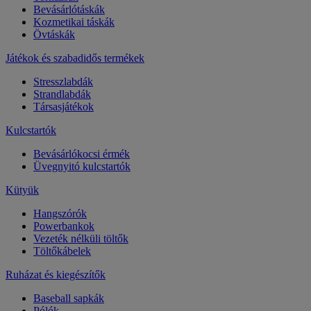
Bevásárlótáskák
Kozmetikai táskák
Övtáskák
Játékok és szabadidős termékek
Stresszlabdák
Strandlabdák
Társasjátékok
Kulcstartók
Bevásárlókocsi érmék
Üvegnyitó kulcstartók
Kütyük
Hangszórók
Powerbankok
Vezeték nélküli töltők
Töltőkábelek
Ruházat és kiegészítők
Baseball sapkák
Pólók