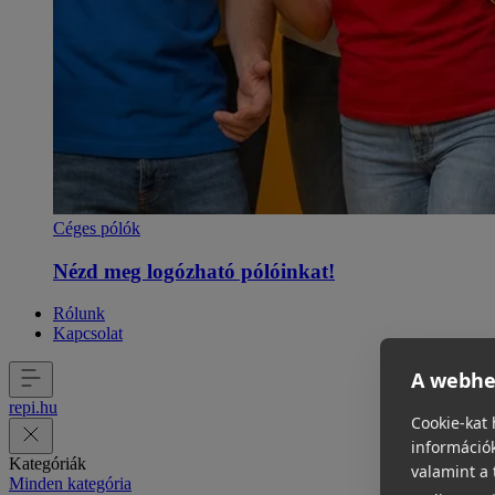
Céges pólók
Nézd meg logózható pólóinkat!
Rólunk
Kapcsolat
A webhel
repi
.
hu
Cookie-kat 
információk
Kategóriák
valamint a 
Minden kategória