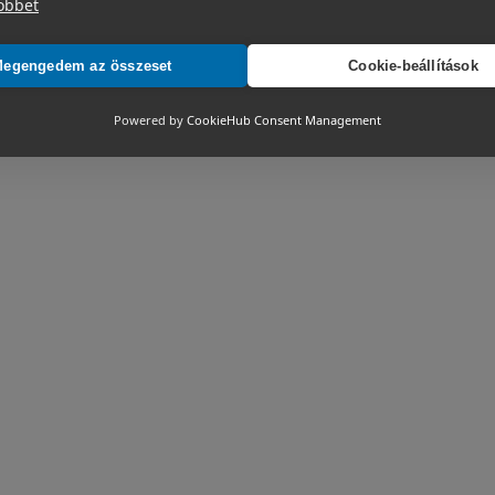
öbbet
egengedem az összeset
Cookie-beállítások
Powered by
CookieHub Consent Management