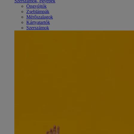
Szerszámok, egyebek
Öngyújtók
Zseblámpák
Mérőszalagok
Kártyatartók
Szerszámok