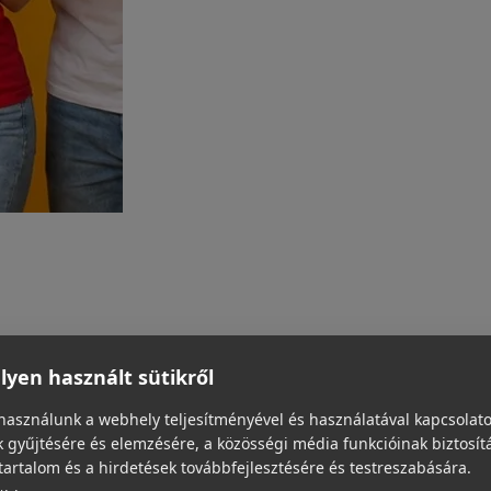
yen használt sütikről
használunk a webhely teljesítményével és használatával kapcsolat
 gyűjtésére és elemzésére, a közösségi média funkcióinak biztosít
tartalom és a hirdetések továbbfejlesztésére és testreszabására.