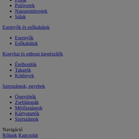
Pulóverek
Napszemüvegek
Sálak
Esernyők és esőkabátok
Esernyők
Esőkabátok
Konyhai és otthoni kiegészítők
Ételhordók
Takarók
Kötények
Szerszámok, egyebek
Öngyújtók
Zseblámpák
Mérőszalagok
Kártyatartók
Szerszámok
Navigáció
Rólunk
Kapcsolat