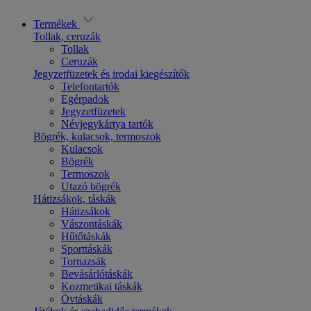
Termékek
Tollak, ceruzák
Tollak
Ceruzák
Jegyzetfüzetek és irodai kiegészítők
Telefontartók
Egérpadok
Jegyzetfüzetek
Névjegykártya tartók
Bögrék, kulacsok, termoszok
Kulacsok
Bögrék
Termoszok
Utazó bögrék
Hátizsákok, táskák
Hátizsákok
Vászontáskák
Hűtőtáskák
Sporttáskák
Tornazsák
Bevásárlótáskák
Kozmetikai táskák
Övtáskák