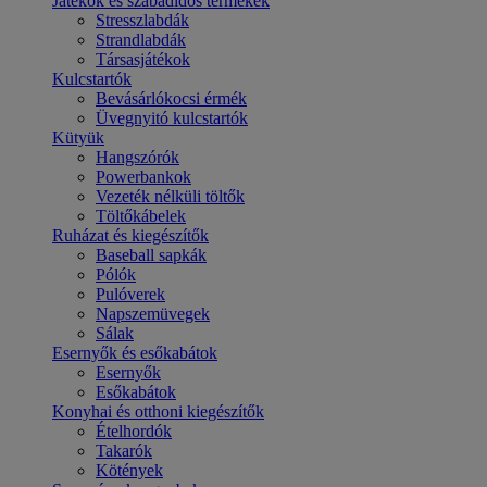
Játékok és szabadidős termékek
Stresszlabdák
Strandlabdák
Társasjátékok
Kulcstartók
Bevásárlókocsi érmék
Üvegnyitó kulcstartók
Kütyük
Hangszórók
Powerbankok
Vezeték nélküli töltők
Töltőkábelek
Ruházat és kiegészítők
Baseball sapkák
Pólók
Pulóverek
Napszemüvegek
Sálak
Esernyők és esőkabátok
Esernyők
Esőkabátok
Konyhai és otthoni kiegészítők
Ételhordók
Takarók
Kötények