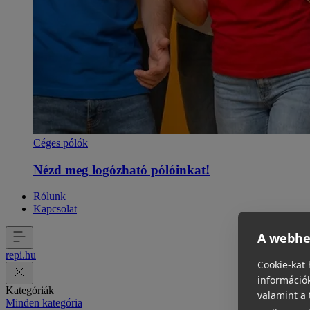
Céges pólók
Nézd meg logózható pólóinkat!
Rólunk
Kapcsolat
A webhel
repi
.
hu
Cookie-kat 
információk
Kategóriák
valamint a 
Minden kategória