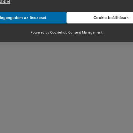
öbbet
egengedem az összeset
Cookie-beállítások
Powered by
CookieHub Consent Management