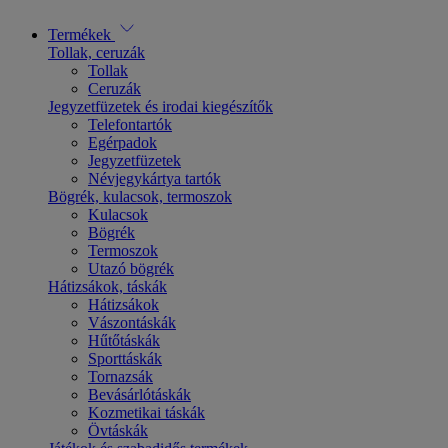
Termékek
Tollak, ceruzák
Tollak
Ceruzák
Jegyzetfüzetek és irodai kiegészítők
Telefontartók
Egérpadok
Jegyzetfüzetek
Névjegykártya tartók
Bögrék, kulacsok, termoszok
Kulacsok
Bögrék
Termoszok
Utazó bögrék
Hátizsákok, táskák
Hátizsákok
Vászontáskák
Hűtőtáskák
Sporttáskák
Tornazsák
Bevásárlótáskák
Kozmetikai táskák
Övtáskák