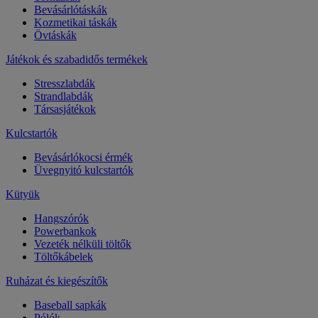
Bevásárlótáskák
Kozmetikai táskák
Övtáskák
Játékok és szabadidős termékek
Stresszlabdák
Strandlabdák
Társasjátékok
Kulcstartók
Bevásárlókocsi érmék
Üvegnyitó kulcstartók
Kütyük
Hangszórók
Powerbankok
Vezeték nélküli töltők
Töltőkábelek
Ruházat és kiegészítők
Baseball sapkák
Pólók