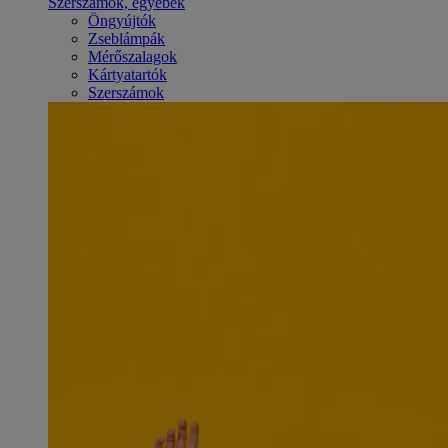
Szerszámok, egyebek
Öngyújtók
Zseblámpák
Mérőszalagok
Kártyatartók
Szerszámok