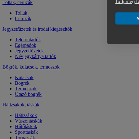
Tudj meg t
Tollak, ceruzák
Tollak
Ceruzák
M
Jegyzetfüzetek és irodai kiegészítők
Telefontartók
Egérpadok
Jegyzetfüzetek
Névjegykártya tartók
Bögrék, kulacsok, termoszok
Kulacsok
Bögrék
Termoszok
Utazó bögrék
Hátizsákok, táskák
Hátizsákok
Vászontáskák
Hűtőtáskák
Sporttáskák
Tornazsák