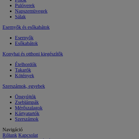
Pulóverek
Napszemüvegek
Sálak
Esernyők és esőkabátok
Esernyők
Esőkabátok
Konyhai és otthoni kiegészítők
Ételhordók
Takarók
Kötények
Szerszámok, egyebek
Öngyújtók
Zseblámpák
Mérőszalagok
Kártyatartók
Szerszámok
Navigáció
Rólunk
Kapcsolat