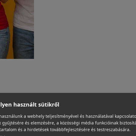
yen használt sütikről
használunk a webhely teljesítményével és használatával kapcsolat
 gyűjtésére és elemzésére, a közösségi média funkcióinak biztosít
tartalom és a hirdetések továbbfejlesztésére és testreszabására.