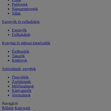
Pulóverek
Napszemüvegek
Sálak
Esernyők és esőkabátok
Esernyők
Esőkabátok
Konyhai és otthoni kiegészítők
Ételhordók
Takarók
Kötények
Szerszámok, egyebek
Öngyújtók
Zseblámpák
Mérőszalagok
Kártyatartók
Szerszámok
Navigáció
Rólunk
Kapcsolat