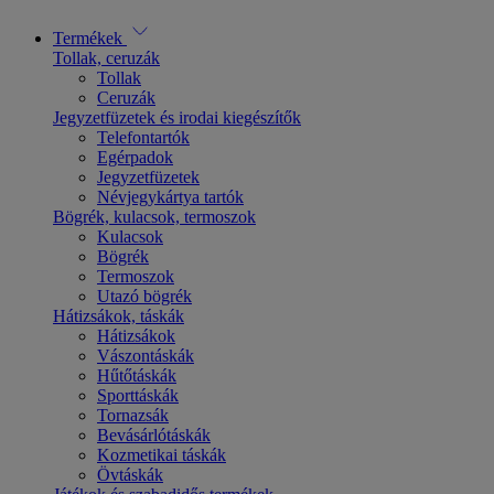
Termékek
Tollak, ceruzák
Tollak
Ceruzák
Jegyzetfüzetek és irodai kiegészítők
Telefontartók
Egérpadok
Jegyzetfüzetek
Névjegykártya tartók
Bögrék, kulacsok, termoszok
Kulacsok
Bögrék
Termoszok
Utazó bögrék
Hátizsákok, táskák
Hátizsákok
Vászontáskák
Hűtőtáskák
Sporttáskák
Tornazsák
Bevásárlótáskák
Kozmetikai táskák
Övtáskák