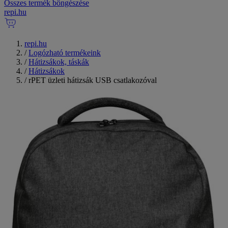
Összes termék böngészése
repi
.
hu
repi.hu
/
Logózható termékeink
/
Hátizsákok, táskák
/
Hátizsákok
/
rPET üzleti hátizsák USB csatlakozóval