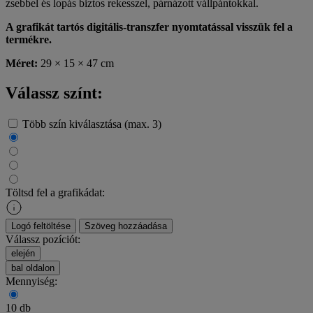
zsebbel és lopás biztos rekesszel, párnázott vállpántokkal.
A grafikát tartós digitális-transzfer nyomtatással visszük fel a
termékre.
Méret:
29 × 15 × 47 cm
Válassz színt:
Több szín kiválasztása (max. 3)
Töltsd fel a grafikádat:
Logó feltöltése
Szöveg hozzáadása
Válassz pozíciót:
elején
bal oldalon
Mennyiség:
10 db