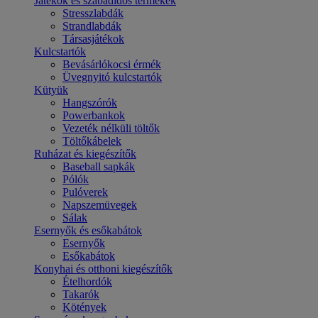
Játékok és szabadidős termékek
Stresszlabdák
Strandlabdák
Társasjátékok
Kulcstartók
Bevásárlókocsi érmék
Üvegnyitó kulcstartók
Kütyük
Hangszórók
Powerbankok
Vezeték nélküli töltők
Töltőkábelek
Ruházat és kiegészítők
Baseball sapkák
Pólók
Pulóverek
Napszemüvegek
Sálak
Esernyők és esőkabátok
Esernyők
Esőkabátok
Konyhai és otthoni kiegészítők
Ételhordók
Takarók
Kötények