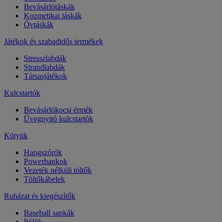
Bevásárlótáskák
Kozmetikai táskák
Övtáskák
Játékok és szabadidős termékek
Stresszlabdák
Strandlabdák
Társasjátékok
Kulcstartók
Bevásárlókocsi érmék
Üvegnyitó kulcstartók
Kütyük
Hangszórók
Powerbankok
Vezeték nélküli töltők
Töltőkábelek
Ruházat és kiegészítők
Baseball sapkák
Pólók