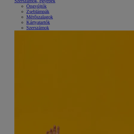
Szerszámok, egyebek
Öngyújtók
Zseblámpák
Mérőszalagok
Kártyatartók
Szerszámok