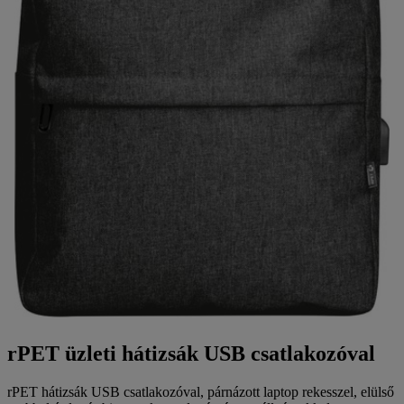
rPET üzleti hátizsák USB csatlakozóval
rPET hátizsák USB csatlakozóval, párnázott laptop rekesszel, elülső