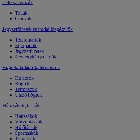
Tollak, ceruzák
Tollak
Ceruzák
Jegyzetfüzetek és irodai kiegészítők
Telefontartók
Egérpadok
Jegyzetfüzetek
Névjegykártya tartók
Bögrék, kulacsok, termoszok
Kulacsok
Bögrék
Termoszok
Utazó bögrék
Hátizsákok, táskák
Hátizsákok
Vászontáskák
Hűtőtáskák
Sporttáskák
Tornazsák