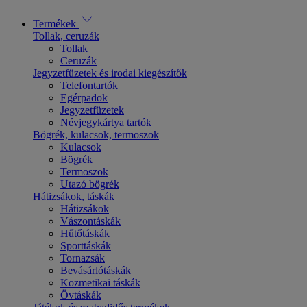
Termékek
Tollak, ceruzák
Tollak
Ceruzák
Jegyzetfüzetek és irodai kiegészítők
Telefontartók
Egérpadok
Jegyzetfüzetek
Névjegykártya tartók
Bögrék, kulacsok, termoszok
Kulacsok
Bögrék
Termoszok
Utazó bögrék
Hátizsákok, táskák
Hátizsákok
Vászontáskák
Hűtőtáskák
Sporttáskák
Tornazsák
Bevásárlótáskák
Kozmetikai táskák
Övtáskák