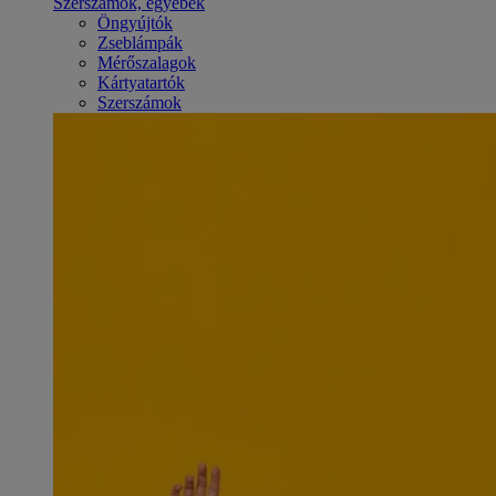
Szerszámok, egyebek
Öngyújtók
Zseblámpák
Mérőszalagok
Kártyatartók
Szerszámok