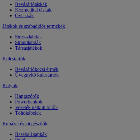
Bevásárlótáskák
Kozmetikai táskák
Övtáskák
Játékok és szabadidős termékek
Stresszlabdák
Strandlabdák
Társasjátékok
Kulcstartók
Bevásárlókocsi érmék
Üvegnyitó kulcstartók
Kütyük
Hangszórók
Powerbankok
Vezeték nélküli töltők
Töltőkábelek
Ruházat és kiegészítők
Baseball sapkák
Pólók