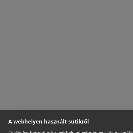
A webhelyen használt sütikről
Cookie-kat használunk a webhely teljesítményével és használa