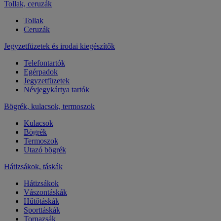
Tollak, ceruzák
Tollak
Ceruzák
Jegyzetfüzetek és irodai kiegészítők
Telefontartók
Egérpadok
Jegyzetfüzetek
Névjegykártya tartók
Bögrék, kulacsok, termoszok
Kulacsok
Bögrék
Termoszok
Utazó bögrék
Hátizsákok, táskák
Hátizsákok
Vászontáskák
Hűtőtáskák
Sporttáskák
Tornazsák