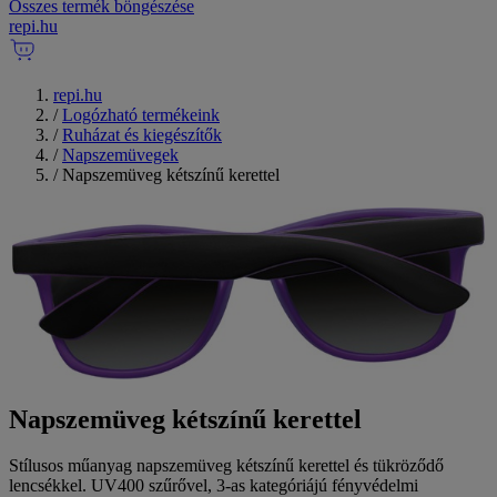
Összes termék böngészése
repi
.
hu
repi.hu
/
Logózható termékeink
/
Ruházat és kiegészítők
/
Napszemüvegek
/
Napszemüveg kétszínű kerettel
Napszemüveg kétszínű kerettel
Stílusos műanyag napszemüveg kétszínű kerettel és tükröződő
lencsékkel. UV400 szűrővel, 3-as kategóriájú fényvédelmi