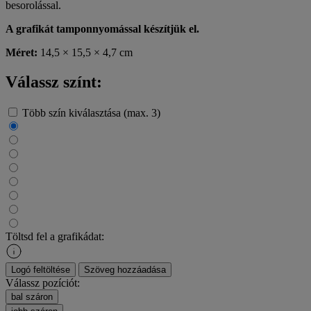
besorolással.
A grafikát tamponnyomással készítjük el.
Méret:
14,5 × 15,5 × 4,7 cm
Válassz színt:
Több szín kiválasztása (max. 3)
Töltsd fel a grafikádat:
Logó feltöltése
Szöveg hozzáadása
Válassz pozíciót:
bal száron