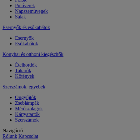
Pulóverek
Napszemüvegek
Sálak
Esernyők és esőkabátok
Esernyők
Esőkabátok
Konyhai és otthoni kiegészítők
Ételhordók
Takarók
Kötények
Szerszámok, egyebek
Öngyújtók
Zseblámpák
Mérőszalagok
Kártyatartók
Szerszámok
Navigáció
Rólunk
Kapcsolat