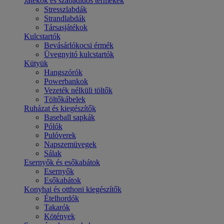
Játékok és szabadidős termékek
Stresszlabdák
Strandlabdák
Társasjátékok
Kulcstartók
Bevásárlókocsi érmék
Üvegnyitó kulcstartók
Kütyük
Hangszórók
Powerbankok
Vezeték nélküli töltők
Töltőkábelek
Ruházat és kiegészítők
Baseball sapkák
Pólók
Pulóverek
Napszemüvegek
Sálak
Esernyők és esőkabátok
Esernyők
Esőkabátok
Konyhai és otthoni kiegészítők
Ételhordók
Takarók
Kötények