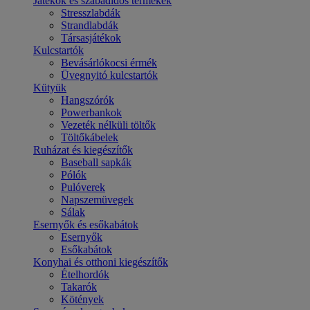
Játékok és szabadidős termékek
Stresszlabdák
Strandlabdák
Társasjátékok
Kulcstartók
Bevásárlókocsi érmék
Üvegnyitó kulcstartók
Kütyük
Hangszórók
Powerbankok
Vezeték nélküli töltők
Töltőkábelek
Ruházat és kiegészítők
Baseball sapkák
Pólók
Pulóverek
Napszemüvegek
Sálak
Esernyők és esőkabátok
Esernyők
Esőkabátok
Konyhai és otthoni kiegészítők
Ételhordók
Takarók
Kötények