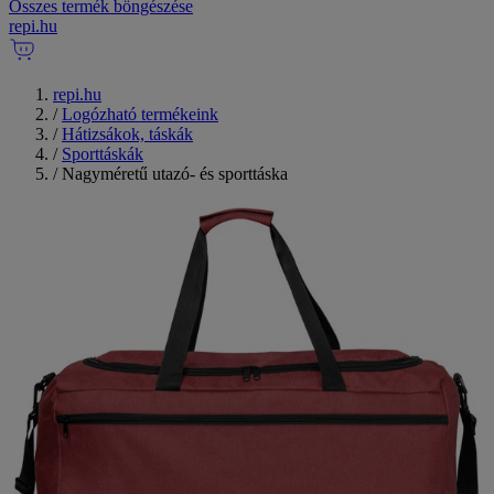
Összes termék böngészése
repi
.
hu
repi.hu
/
Logózható termékeink
/
Hátizsákok, táskák
/
Sporttáskák
/
Nagyméretű utazó- és sporttáska