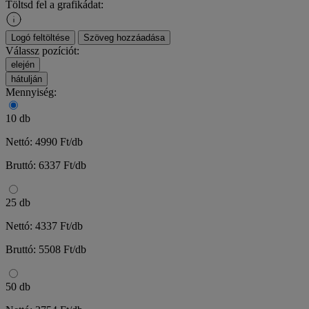
Töltsd fel a grafikádat:
Logó feltöltése
Szöveg hozzáadása
Válassz pozíciót:
elején
hátulján
Mennyiség:
10 db
Nettó: 4990 Ft/db
Bruttó: 6337 Ft/db
25 db
Nettó: 4337 Ft/db
Bruttó: 5508 Ft/db
50 db