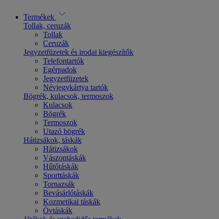
Termékek
Tollak, ceruzák
Tollak
Ceruzák
Jegyzetfüzetek és irodai kiegészítők
Telefontartók
Egérpadok
Jegyzetfüzetek
Névjegykártya tartók
Bögrék, kulacsok, termoszok
Kulacsok
Bögrék
Termoszok
Utazó bögrék
Hátizsákok, táskák
Hátizsákok
Vászontáskák
Hűtőtáskák
Sporttáskák
Tornazsák
Bevásárlótáskák
Kozmetikai táskák
Övtáskák