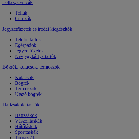
Tollak, ceruzák
Tollak
Ceruzák
Jegyzetfüzetek és irodai kiegészítők
Telefontartók
Egérpadok
Jegyzetfüzetek
Névjegykártya tartók
Bögrék, kulacsok, termoszok
Kulacsok
Bögrék
Termoszok
Utazó bögrék
Hátizsákok, táskák
Hátizsákok
Vászontáskák
Hűtőtáskák
Sporttáskák
Tornazsák