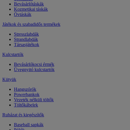
Bevásárlótáskák
Kozmetikai táskák
Övtáskák
Játékok és szabadidős termékek
Stresszlabdák
Strandlabdák
Társasjátékok
Kulcstartók
Bevásárlókocsi érmék
Üvegnyitó kulcstartók
Kütyük
Hangszórók
Powerbankok
Vezeték nélküli töltők
Töltőkábelek
Ruházat és kiegészítők
Baseball sapkák
Pólók