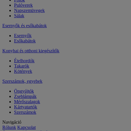
Pulóverek
Napszemüvegek
Sálak
Esernyők és esőkabátok
Esernyők
Esőkabátok
Konyhai és otthoni kiegészítők
Ételhordók
Takarók
Kötények
Szerszámok, egyebek
Öngyújtók
Zseblámpák
Mérőszalagok
Kártyatartók
Szerszámok
Navigáció
Rólunk
Kapcsolat