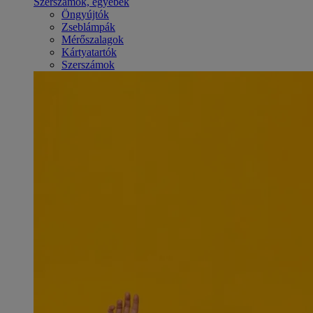
Szerszámok, egyebek
Öngyújtók
Zseblámpák
Mérőszalagok
Kártyatartók
Szerszámok