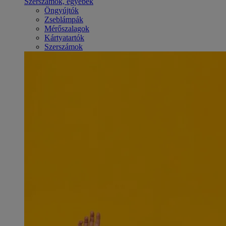
Szerszámok, egyebek
Öngyújtók
Zseblámpák
Mérőszalagok
Kártyatartók
Szerszámok