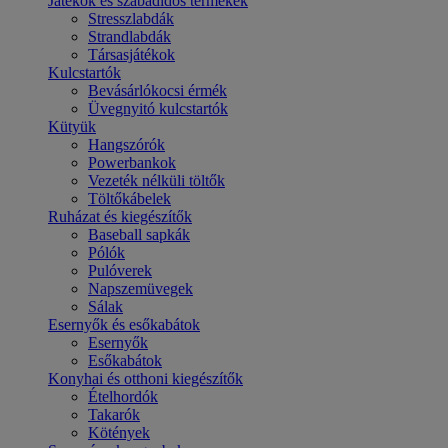
Játékok és szabadidős termékek
Stresszlabdák
Strandlabdák
Társasjátékok
Kulcstartók
Bevásárlókocsi érmék
Üvegnyitó kulcstartók
Kütyük
Hangszórók
Powerbankok
Vezeték nélküli töltők
Töltőkábelek
Ruházat és kiegészítők
Baseball sapkák
Pólók
Pulóverek
Napszemüvegek
Sálak
Esernyők és esőkabátok
Esernyők
Esőkabátok
Konyhai és otthoni kiegészítők
Ételhordók
Takarók
Kötények