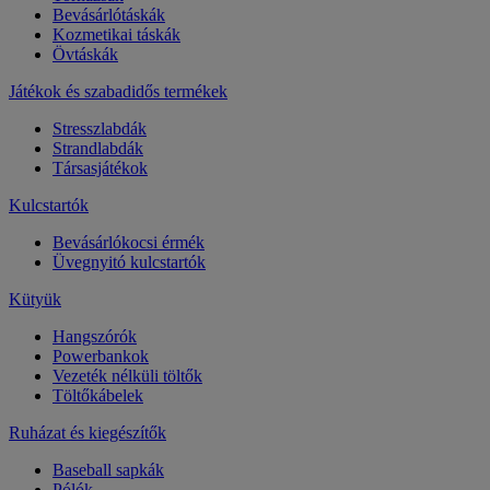
Bevásárlótáskák
Kozmetikai táskák
Övtáskák
Játékok és szabadidős termékek
Stresszlabdák
Strandlabdák
Társasjátékok
Kulcstartók
Bevásárlókocsi érmék
Üvegnyitó kulcstartók
Kütyük
Hangszórók
Powerbankok
Vezeték nélküli töltők
Töltőkábelek
Ruházat és kiegészítők
Baseball sapkák
Pólók