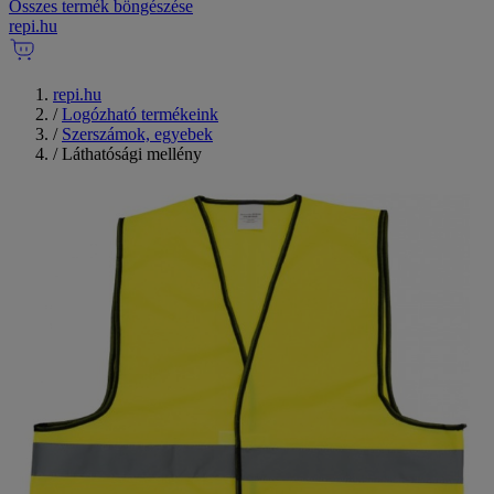
Összes termék böngészése
repi
.
hu
repi.hu
/
Logózható termékeink
/
Szerszámok, egyebek
/
Láthatósági mellény