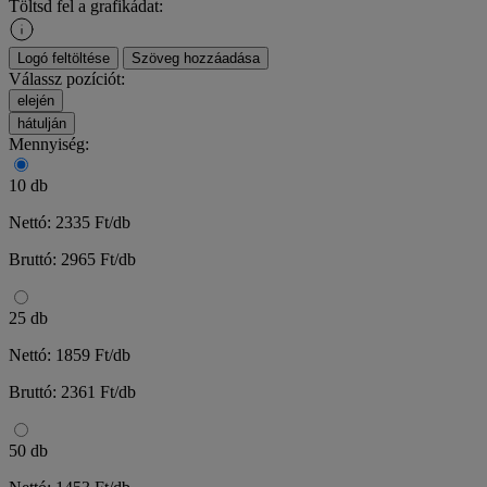
Töltsd fel a grafikádat:
Logó feltöltése
Szöveg hozzáadása
Válassz pozíciót:
elején
hátulján
Mennyiség:
10 db
Nettó: 2335 Ft/db
Bruttó: 2965 Ft/db
25 db
Nettó: 1859 Ft/db
Bruttó: 2361 Ft/db
50 db