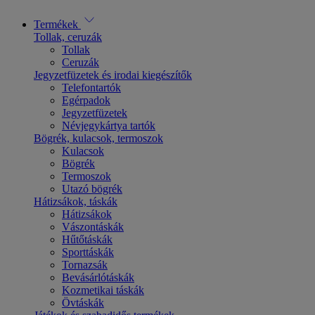
Termékek
Tollak, ceruzák
Tollak
Ceruzák
Jegyzetfüzetek és irodai kiegészítők
Telefontartók
Egérpadok
Jegyzetfüzetek
Névjegykártya tartók
Bögrék, kulacsok, termoszok
Kulacsok
Bögrék
Termoszok
Utazó bögrék
Hátizsákok, táskák
Hátizsákok
Vászontáskák
Hűtőtáskák
Sporttáskák
Tornazsák
Bevásárlótáskák
Kozmetikai táskák
Övtáskák