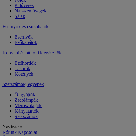
Pulóverek
Napszemüvegek
Sálak
Esernyők és esőkabátok
Esernyők
Esőkabátok
Konyhai és otthoni kiegészítők
Ételhordók
Takarók
Kötények
Szerszámok, egyebek
Öngyújtók
Zseblámpák
Mérőszalagok
Kártyatartók
Szerszámok
Navigáció
Rólunk
Kapcsolat