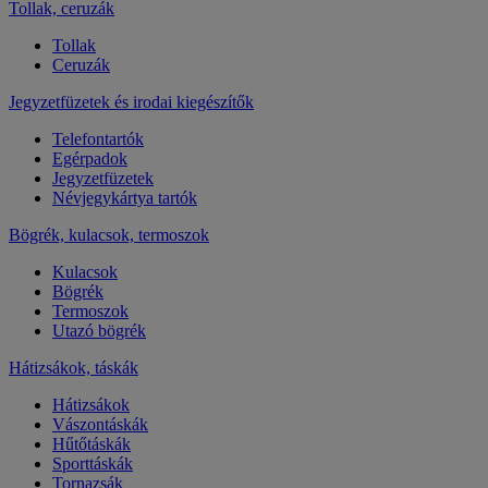
Tollak, ceruzák
Tollak
Ceruzák
Jegyzetfüzetek és irodai kiegészítők
Telefontartók
Egérpadok
Jegyzetfüzetek
Névjegykártya tartók
Bögrék, kulacsok, termoszok
Kulacsok
Bögrék
Termoszok
Utazó bögrék
Hátizsákok, táskák
Hátizsákok
Vászontáskák
Hűtőtáskák
Sporttáskák
Tornazsák