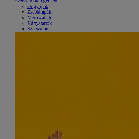
Szerszámok, egyebek
Öngyújtók
Zseblámpák
Mérőszalagok
Kártyatartók
Szerszámok