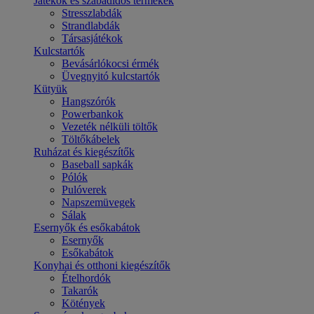
Játékok és szabadidős termékek
Stresszlabdák
Strandlabdák
Társasjátékok
Kulcstartók
Bevásárlókocsi érmék
Üvegnyitó kulcstartók
Kütyük
Hangszórók
Powerbankok
Vezeték nélküli töltők
Töltőkábelek
Ruházat és kiegészítők
Baseball sapkák
Pólók
Pulóverek
Napszemüvegek
Sálak
Esernyők és esőkabátok
Esernyők
Esőkabátok
Konyhai és otthoni kiegészítők
Ételhordók
Takarók
Kötények