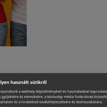
yen használt sütikről
használunk a webhely teljesítményével és használatával kapcsolat
 gyűjtésére és elemzésére, a közösségi média funkcióinak biztosít
tartalom és a hirdetések továbbfejlesztésére és testreszabására.