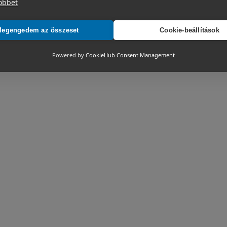
öbbet
egengedem az összeset
Cookie-beállítások
Powered by
CookieHub Consent Management