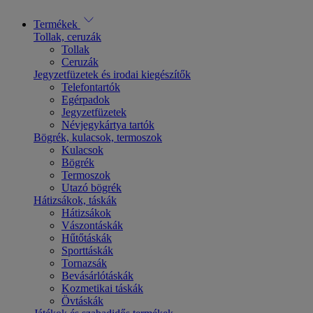
Termékek
Tollak, ceruzák
Tollak
Ceruzák
Jegyzetfüzetek és irodai kiegészítők
Telefontartók
Egérpadok
Jegyzetfüzetek
Névjegykártya tartók
Bögrék, kulacsok, termoszok
Kulacsok
Bögrék
Termoszok
Utazó bögrék
Hátizsákok, táskák
Hátizsákok
Vászontáskák
Hűtőtáskák
Sporttáskák
Tornazsák
Bevásárlótáskák
Kozmetikai táskák
Övtáskák