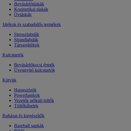
Bevásárlótáskák
Kozmetikai táskák
Övtáskák
Játékok és szabadidős termékek
Stresszlabdák
Strandlabdák
Társasjátékok
Kulcstartók
Bevásárlókocsi érmék
Üvegnyitó kulcstartók
Kütyük
Hangszórók
Powerbankok
Vezeték nélküli töltők
Töltőkábelek
Ruházat és kiegészítők
Baseball sapkák
Pólók