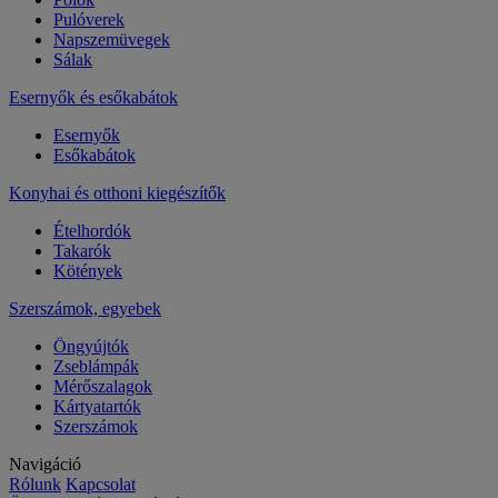
Pulóverek
Napszemüvegek
Sálak
Esernyők és esőkabátok
Esernyők
Esőkabátok
Konyhai és otthoni kiegészítők
Ételhordók
Takarók
Kötények
Szerszámok, egyebek
Öngyújtók
Zseblámpák
Mérőszalagok
Kártyatartók
Szerszámok
Navigáció
Rólunk
Kapcsolat