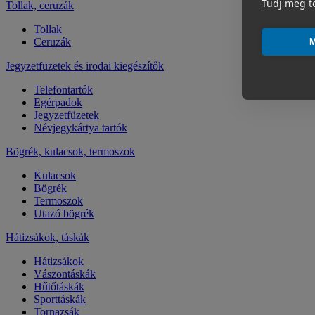
Tudj meg t
Tollak, ceruzák
Tollak
Ceruzák
M
Jegyzetfüzetek és irodai kiegészítők
Telefontartók
Egérpadok
Jegyzetfüzetek
Névjegykártya tartók
Bögrék, kulacsok, termoszok
Kulacsok
Bögrék
Termoszok
Utazó bögrék
Hátizsákok, táskák
Hátizsákok
Vászontáskák
Hűtőtáskák
Sporttáskák
Tornazsák