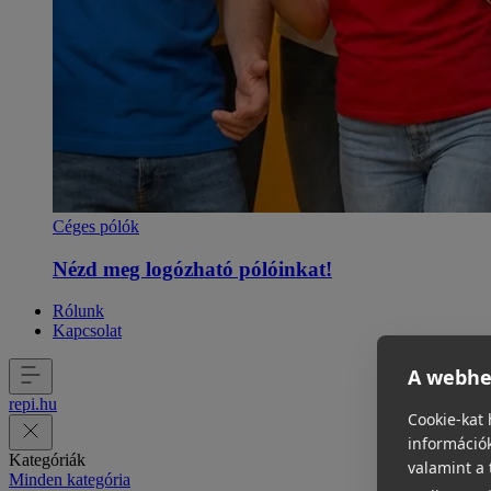
Céges pólók
Nézd meg logózható pólóinkat!
Rólunk
Kapcsolat
A webhel
repi
.
hu
Cookie-kat 
információk
Kategóriák
valamint a 
Minden kategória