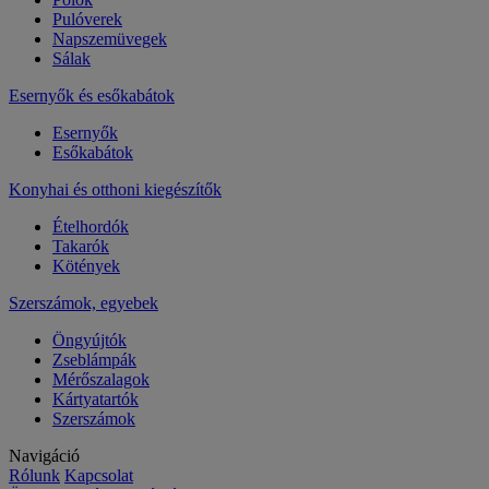
Pulóverek
Napszemüvegek
Sálak
Esernyők és esőkabátok
Esernyők
Esőkabátok
Konyhai és otthoni kiegészítők
Ételhordók
Takarók
Kötények
Szerszámok, egyebek
Öngyújtók
Zseblámpák
Mérőszalagok
Kártyatartók
Szerszámok
Navigáció
Rólunk
Kapcsolat