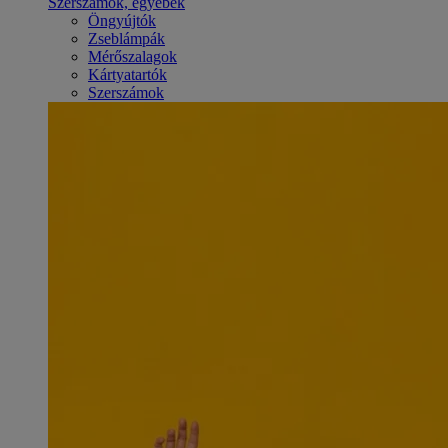
Szerszámok, egyebek
Öngyújtók
Zseblámpák
Mérőszalagok
Kártyatartók
Szerszámok