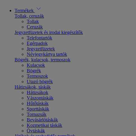
Termékek
Tollak, ceruzák
Tollak
Ceruzák
Jegyzetfüzetek és irodai kiegészítők
Telefontartók
Egérpadok
Jegyzetfüzetek
Névjegykártya tartók
Bögrék, kulacsok, termoszok
Kulacsok
Bögrék
Termoszok
Utazó bögrék
Hátizsákok, táskák
Hátizsákok
Vászontáskák
Hűtőtáskák
Sporttáskák
Tornazsák
Bevásárlótáskák
Kozmetikai táskák
Övtáskák