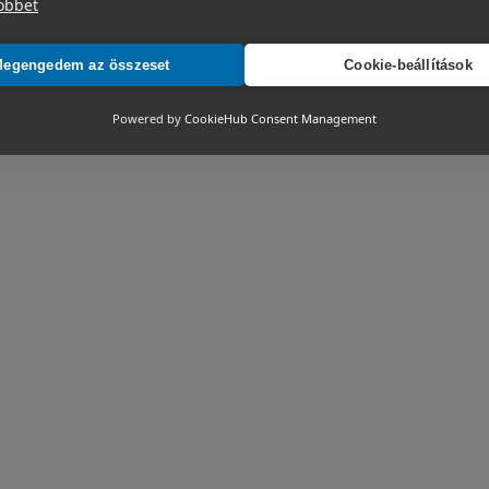
öbbet
egengedem az összeset
Cookie-beállítások
Powered by
CookieHub Consent Management