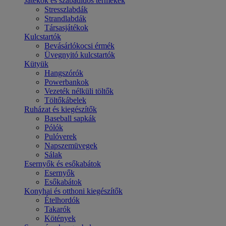
Játékok és szabadidős termékek
Stresszlabdák
Strandlabdák
Társasjátékok
Kulcstartók
Bevásárlókocsi érmék
Üvegnyitó kulcstartók
Kütyük
Hangszórók
Powerbankok
Vezeték nélküli töltők
Töltőkábelek
Ruházat és kiegészítők
Baseball sapkák
Pólók
Pulóverek
Napszemüvegek
Sálak
Esernyők és esőkabátok
Esernyők
Esőkabátok
Konyhai és otthoni kiegészítők
Ételhordók
Takarók
Kötények