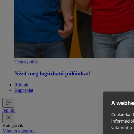
Céges pólók
Nézd meg logózható pólóinkat!
Rólunk
Kapcsolat
A webhel
repi
.
hu
Cookie-kat 
információk
Kategóriák
valamint a 
Minden kategória