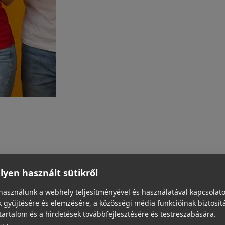
yen használt sütikről
használunk a webhely teljesítményével és használatával kapcsolat
 gyűjtésére és elemzésére, a közösségi média funkcióinak biztosít
tartalom és a hirdetések továbbfejlesztésére és testreszabására.