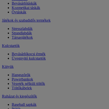
Bevásárlótáskák
Kozmetikai táskák
Övtáskák
Játékok és szabadidős termékek
Stresszlabdák
Strandlabdák
Társasjátékok
Kulcstartók
Bevásárlókocsi érmék
Üvegnyitó kulcstartók
Kütyük
Hangszórók
Powerbankok
Vezeték nélküli töltők
Töltőkábelek
Ruházat és kiegészítők
Baseball sapkák
Pólók