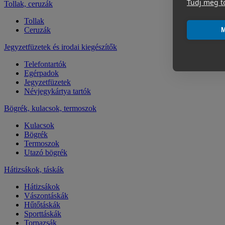
Tudj meg t
Tollak, ceruzák
Tollak
Ceruzák
M
Jegyzetfüzetek és irodai kiegészítők
Telefontartók
Egérpadok
Jegyzetfüzetek
Névjegykártya tartók
Bögrék, kulacsok, termoszok
Kulacsok
Bögrék
Termoszok
Utazó bögrék
Hátizsákok, táskák
Hátizsákok
Vászontáskák
Hűtőtáskák
Sporttáskák
Tornazsák