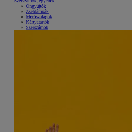
Szerszámok, egyebek
Öngyújtók
Zseblámpák
Mérőszalagok
Kártyatartók
Szerszámok