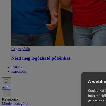
Céges pólók
Nézd meg logózható pólóinkat!
Rólunk
Kapcsolat
A webhel
repi
.
hu
Cookie-kat 
információk
Kategóriák
valamint a 
Minden kategória