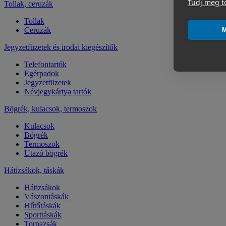
Tudj meg t
Tollak, ceruzák
Tollak
Ceruzák
M
Jegyzetfüzetek és irodai kiegészítők
Telefontartók
Egérpadok
Jegyzetfüzetek
Névjegykártya tartók
Bögrék, kulacsok, termoszok
Kulacsok
Bögrék
Termoszok
Utazó bögrék
Hátizsákok, táskák
Hátizsákok
Vászontáskák
Hűtőtáskák
Sporttáskák
Tornazsák