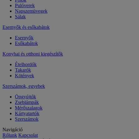
Pulóverek
Napszemüvegek
Sálak
Esernyők és esőkabátok
Esernyők
Esőkabátok
Konyhai és otthoni kiegészítők
Ételhordók
Takarók
Kötények
Szerszámok, egyebek
Öngyújtók
Zseblámpák
Mérőszalagok
Kártyatartók
Szerszámok
Navigáció
Rólunk
Kapcsolat