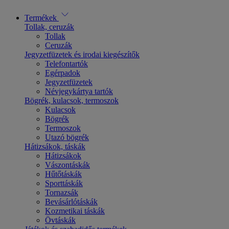
Termékek
Tollak, ceruzák
Tollak
Ceruzák
Jegyzetfüzetek és irodai kiegészítők
Telefontartók
Egérpadok
Jegyzetfüzetek
Névjegykártya tartók
Bögrék, kulacsok, termoszok
Kulacsok
Bögrék
Termoszok
Utazó bögrék
Hátizsákok, táskák
Hátizsákok
Vászontáskák
Hűtőtáskák
Sporttáskák
Tornazsák
Bevásárlótáskák
Kozmetikai táskák
Övtáskák