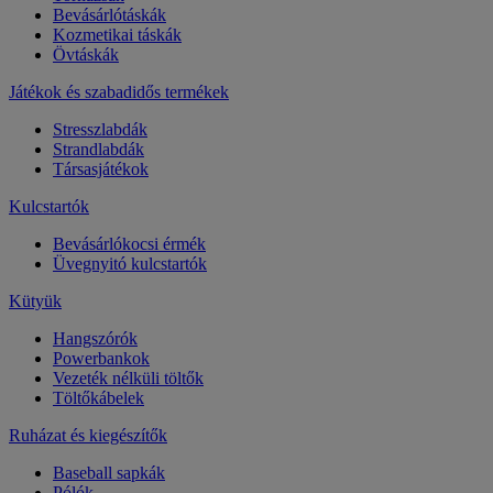
Bevásárlótáskák
Kozmetikai táskák
Övtáskák
Játékok és szabadidős termékek
Stresszlabdák
Strandlabdák
Társasjátékok
Kulcstartók
Bevásárlókocsi érmék
Üvegnyitó kulcstartók
Kütyük
Hangszórók
Powerbankok
Vezeték nélküli töltők
Töltőkábelek
Ruházat és kiegészítők
Baseball sapkák
Pólók