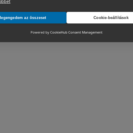
öbbet
egengedem az összeset
Cookie-beállítások
Powered by
CookieHub Consent Management