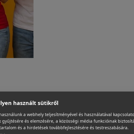
yen használt sütikről
használunk a webhely teljesítményével és használatával kapcsolat
 gyűjtésére és elemzésére, a közösségi média funkcióinak biztosít
tartalom és a hirdetések továbbfejlesztésére és testreszabására.