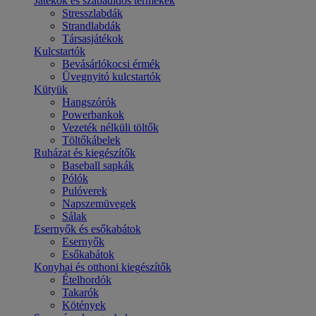
Játékok és szabadidős termékek
Stresszlabdák
Strandlabdák
Társasjátékok
Kulcstartók
Bevásárlókocsi érmék
Üvegnyitó kulcstartók
Kütyük
Hangszórók
Powerbankok
Vezeték nélküli töltők
Töltőkábelek
Ruházat és kiegészítők
Baseball sapkák
Pólók
Pulóverek
Napszemüvegek
Sálak
Esernyők és esőkabátok
Esernyők
Esőkabátok
Konyhai és otthoni kiegészítők
Ételhordók
Takarók
Kötények