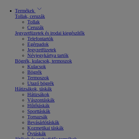
Termékek
Tollak, ceruzák
Tollak
Ceruzák
Jegyzetfüzetek és irodai kiegészítők
Telefontartók
Egérpadok
Jegyzetfüzetek
Névjegykártya tartók
Bögrék, kulacsok, termoszok
Kulacsok
Bögrék
Termoszok
Utazó bögrék
Hátizsákok, táskák
Hátizsákok
Vászontáskák
Hűtőtáskák
Sporttáskák
Tornazsák
Bevásárlótáskák
Kozmetikai táskák
Övtáskák