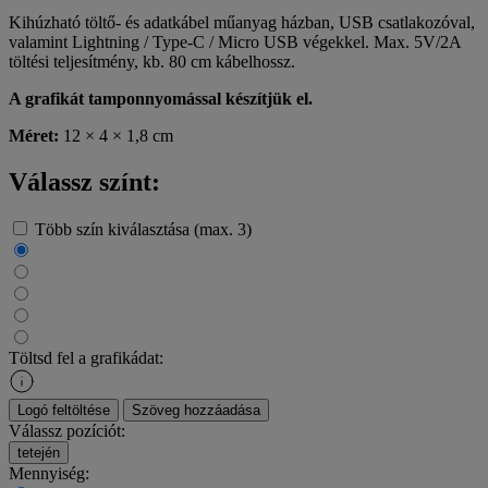
Kihúzható töltő- és adatkábel műanyag házban, USB csatlakozóval,
valamint Lightning / Type-C / Micro USB végekkel. Max. 5V/2A
töltési teljesítmény, kb. 80 cm kábelhossz.
A grafikát tamponnyomással készítjük el.
Méret:
12 × 4 × 1,8 cm
Válassz színt:
Több szín kiválasztása (max. 3)
Töltsd fel a grafikádat:
Logó feltöltése
Szöveg hozzáadása
Válassz pozíciót:
tetején
Mennyiség: