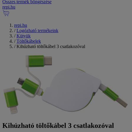
Összes termék böngészése
repi
.
hu
repi.hu
/
Logózható termékeink
/
Kütyük
/
Töltőkábelek
/
Kihúzható töltőkábel 3 csatlakozóval
Kihúzható töltőkábel 3 csatlakozóval