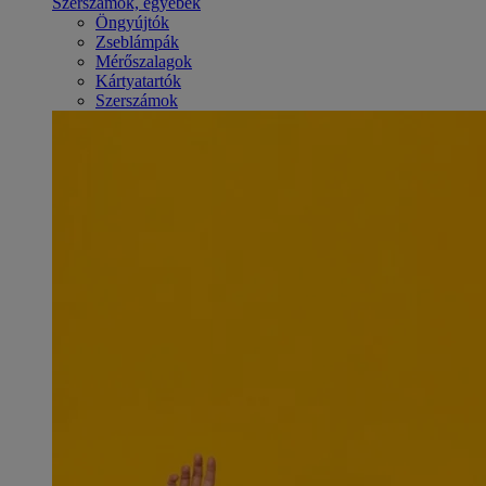
Szerszámok, egyebek
Öngyújtók
Zseblámpák
Mérőszalagok
Kártyatartók
Szerszámok