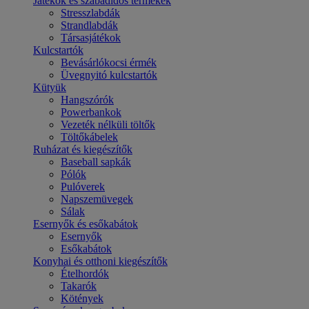
Játékok és szabadidős termékek
Stresszlabdák
Strandlabdák
Társasjátékok
Kulcstartók
Bevásárlókocsi érmék
Üvegnyitó kulcstartók
Kütyük
Hangszórók
Powerbankok
Vezeték nélküli töltők
Töltőkábelek
Ruházat és kiegészítők
Baseball sapkák
Pólók
Pulóverek
Napszemüvegek
Sálak
Esernyők és esőkabátok
Esernyők
Esőkabátok
Konyhai és otthoni kiegészítők
Ételhordók
Takarók
Kötények