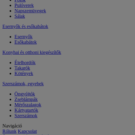
Pulóverek
Napszemüvegek
Sálak
Esernyők és esőkabátok
Esernyők
Esőkabátok
Konyhai és otthoni kiegészítők
Ételhordók
Takarók
Kötények
Szerszámok, egyebek
Öngyújtók
Zseblámpák
Mérőszalagok
Kártyatartók
Szerszámok
Navigáció
Rólunk
Kapcsolat