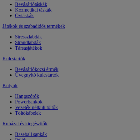
Bevásárlótáskák
Kozmetikai táskák
Övtáskák
Játékok és szabadidős termékek
Stresszlabdák
Strandlabdák
Társasjátékok
Kulcstartók
Bevásárlókocsi érmék
Üvegnyitó kulcstartók
Kütyük
Hangszórók
Powerbankok
Vezeték nélküli töltők
Töltőkábelek
Ruházat és kiegészítők
Baseball sapkák
Pólók