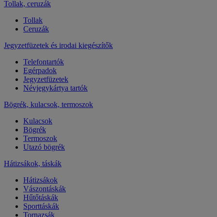
Tollak, ceruzák
Tollak
Ceruzák
Jegyzetfüzetek és irodai kiegészítők
Telefontartók
Egérpadok
Jegyzetfüzetek
Névjegykártya tartók
Bögrék, kulacsok, termoszok
Kulacsok
Bögrék
Termoszok
Utazó bögrék
Hátizsákok, táskák
Hátizsákok
Vászontáskák
Hűtőtáskák
Sporttáskák
Tornazsák