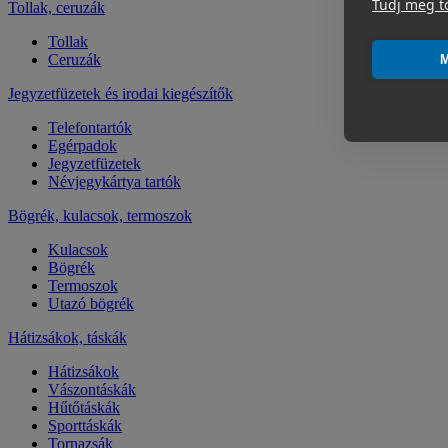
Tudj meg t
Tollak, ceruzák
Tollak
Ceruzák
M
Jegyzetfüzetek és irodai kiegészítők
Telefontartók
Egérpadok
Jegyzetfüzetek
Névjegykártya tartók
Bögrék, kulacsok, termoszok
Kulacsok
Bögrék
Termoszok
Utazó bögrék
Hátizsákok, táskák
Hátizsákok
Vászontáskák
Hűtőtáskák
Sporttáskák
Tornazsák