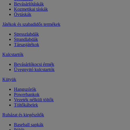
Bevásárlótáskák
Kozmetikai táskák
Övtáskák
Játékok és szabadidős termékek
Stresszlabdák
Strandlabdák
Társasjátékok
Kulcstartók
Bevásárlókocsi érmék
Üvegnyitó kulcstartók
Kütyük
Hangszórók
Powerbankok
Vezeték nélküli töltők
Töltőkábelek
Ruházat és kiegészítők
Baseball sapkák
Pólók