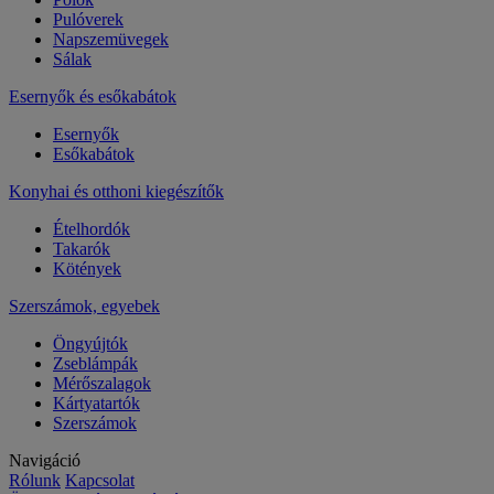
Pulóverek
Napszemüvegek
Sálak
Esernyők és esőkabátok
Esernyők
Esőkabátok
Konyhai és otthoni kiegészítők
Ételhordók
Takarók
Kötények
Szerszámok, egyebek
Öngyújtók
Zseblámpák
Mérőszalagok
Kártyatartók
Szerszámok
Navigáció
Rólunk
Kapcsolat