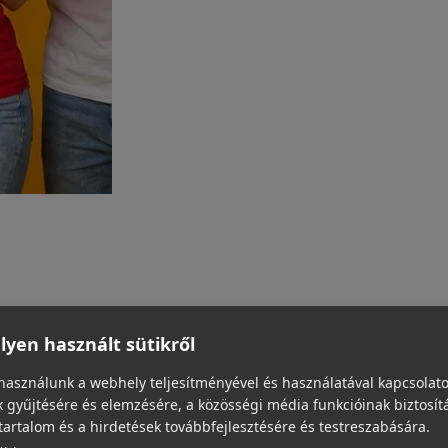
yen használt sütikről
használunk a webhely teljesítményével és használatával kapcsolat
 gyűjtésére és elemzésére, a közösségi média funkcióinak biztosít
tartalom és a hirdetések továbbfejlesztésére és testreszabására.