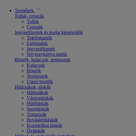
Termékek
Tollak, ceruzák
Tollak
Ceruzák
Jegyzetfüzetek és irodai kiegészítők
Telefontartók
Egérpadok
Jegyzetfüzetek
Névjegykártya tartók
Bögrék, kulacsok, termoszok
Kulacsok
Bögrék
Termoszok
Utazó bögrék
Hátizsákok, táskák
Hátizsákok
Vászontáskák
Hűtőtáskák
Sporttáskák
Tornazsák
Bevásárlótáskák
Kozmetikai táskák
Övtáskák