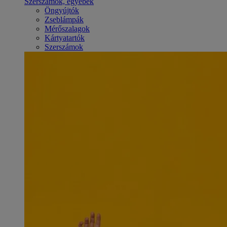
Szerszámok, egyebek
Öngyújtók
Zseblámpák
Mérőszalagok
Kártyatartók
Szerszámok