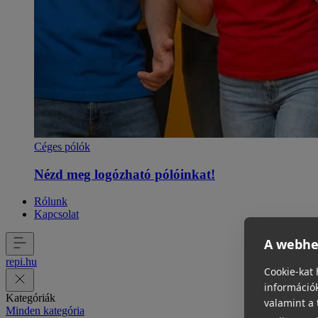
Céges pólók
Nézd meg logózható pólóinkat!
Rólunk
Kapcsolat
A webhel
repi
.
hu
Cookie-kat 
információk
Kategóriák
valamint a 
Minden kategória