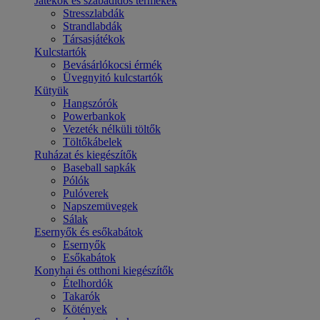
Játékok és szabadidős termékek
Stresszlabdák
Strandlabdák
Társasjátékok
Kulcstartók
Bevásárlókocsi érmék
Üvegnyitó kulcstartók
Kütyük
Hangszórók
Powerbankok
Vezeték nélküli töltők
Töltőkábelek
Ruházat és kiegészítők
Baseball sapkák
Pólók
Pulóverek
Napszemüvegek
Sálak
Esernyők és esőkabátok
Esernyők
Esőkabátok
Konyhai és otthoni kiegészítők
Ételhordók
Takarók
Kötények