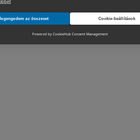
öbbet
egengedem az összeset
Cookie-beállítások
Powered by
CookieHub Consent Management