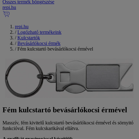
Összes termék böngészése
repi
.
hu
repi.hu
/
Logózható termékeink
/
Kulcstartók
/
Bevásárlókocsi érmék
/
Fém kulcstartó bevásárlókocsi érmével
Fém kulcstartó bevásárlókocsi érmével
Masszív, fém kivitelű kulcstartó bevásárlókocsi érmével és sörnyitó
funkcióval. Fém kulcskarikával ellátva.
A grafikát gravírozással készítjük.