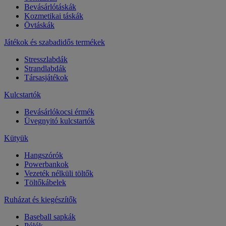
Bevásárlótáskák
Kozmetikai táskák
Övtáskák
Játékok és szabadidős termékek
Stresszlabdák
Strandlabdák
Társasjátékok
Kulcstartók
Bevásárlókocsi érmék
Üvegnyitó kulcstartók
Kütyük
Hangszórók
Powerbankok
Vezeték nélküli töltők
Töltőkábelek
Ruházat és kiegészítők
Baseball sapkák
Pólók