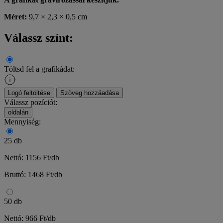
Méret:
9,7 × 2,3 × 0,5 cm
Válassz színt:
Töltsd fel a grafikádat:
Logó feltöltése
Szöveg hozzáadása
Válassz pozíciót:
oldalán
Mennyiség:
25 db
Nettó: 1156 Ft/db
Bruttó: 1468 Ft/db
50 db
Nettó: 966 Ft/db