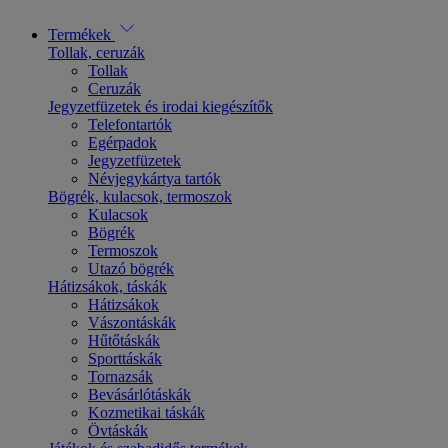
Termékek
Tollak, ceruzák
Tollak
Ceruzák
Jegyzetfüzetek és irodai kiegészítők
Telefontartók
Egérpadok
Jegyzetfüzetek
Névjegykártya tartók
Bögrék, kulacsok, termoszok
Kulacsok
Bögrék
Termoszok
Utazó bögrék
Hátizsákok, táskák
Hátizsákok
Vászontáskák
Hűtőtáskák
Sporttáskák
Tornazsák
Bevásárlótáskák
Kozmetikai táskák
Övtáskák