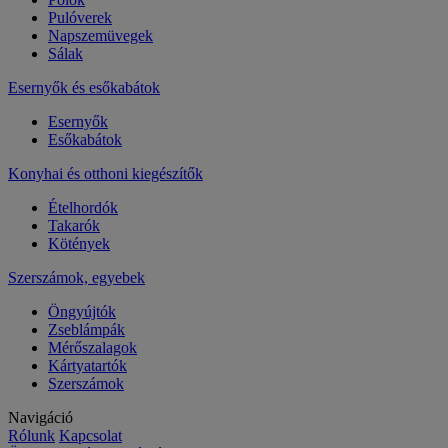
Pulóverek
Napszemüvegek
Sálak
Esernyők és esőkabátok
Esernyők
Esőkabátok
Konyhai és otthoni kiegészítők
Ételhordók
Takarók
Kötények
Szerszámok, egyebek
Öngyújtók
Zseblámpák
Mérőszalagok
Kártyatartók
Szerszámok
Navigáció
Rólunk
Kapcsolat