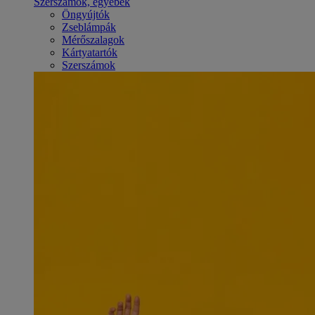
Szerszámok, egyebek
Öngyújtók
Zseblámpák
Mérőszalagok
Kártyatartók
Szerszámok