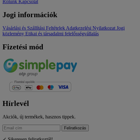
Rólunk
Kapcsolat
Jogi információk
Vásárlási és Szállítási Feltételek
Adatkezelési Nyilatkozat
Jogi
közlemény
Etikai és társadalmi felelősségvállalás
Fizetési mód
Hírlevél
Akciók, új termékek, hasznos tippek.
Feliratkozás
✓ Sikeresen feliratkoztál!