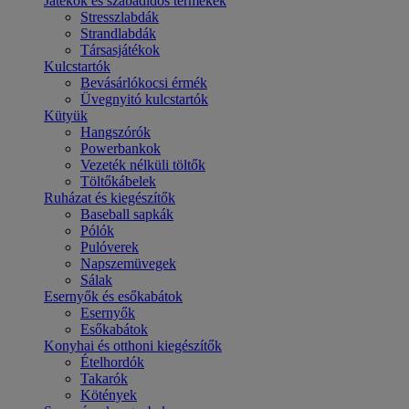
Játékok és szabadidős termékek
Stresszlabdák
Strandlabdák
Társasjátékok
Kulcstartók
Bevásárlókocsi érmék
Üvegnyitó kulcstartók
Kütyük
Hangszórók
Powerbankok
Vezeték nélküli töltők
Töltőkábelek
Ruházat és kiegészítők
Baseball sapkák
Pólók
Pulóverek
Napszemüvegek
Sálak
Esernyők és esőkabátok
Esernyők
Esőkabátok
Konyhai és otthoni kiegészítők
Ételhordók
Takarók
Kötények