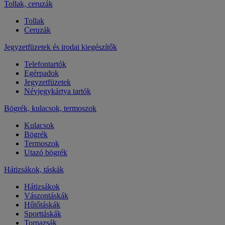
Tollak, ceruzák
Tollak
Ceruzák
Jegyzetfüzetek és irodai kiegészítők
Telefontartók
Egérpadok
Jegyzetfüzetek
Névjegykártya tartók
Bögrék, kulacsok, termoszok
Kulacsok
Bögrék
Termoszok
Utazó bögrék
Hátizsákok, táskák
Hátizsákok
Vászontáskák
Hűtőtáskák
Sporttáskák
Tornazsák