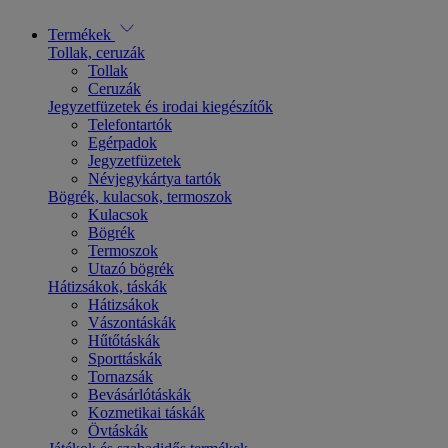
Termékek
Tollak, ceruzák
Tollak
Ceruzák
Jegyzetfüzetek és irodai kiegészítők
Telefontartók
Egérpadok
Jegyzetfüzetek
Névjegykártya tartók
Bögrék, kulacsok, termoszok
Kulacsok
Bögrék
Termoszok
Utazó bögrék
Hátizsákok, táskák
Hátizsákok
Vászontáskák
Hűtőtáskák
Sporttáskák
Tornazsák
Bevásárlótáskák
Kozmetikai táskák
Övtáskák