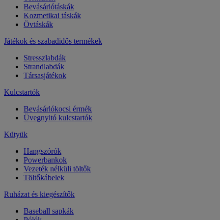
Bevásárlótáskák
Kozmetikai táskák
Övtáskák
Játékok és szabadidős termékek
Stresszlabdák
Strandlabdák
Társasjátékok
Kulcstartók
Bevásárlókocsi érmék
Üvegnyitó kulcstartók
Kütyük
Hangszórók
Powerbankok
Vezeték nélküli töltők
Töltőkábelek
Ruházat és kiegészítők
Baseball sapkák
Pólók