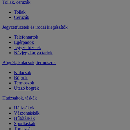
Tollak, ceruzák
Tollak
Ceruzák
Jegyzetfüzetek és irodai kiegészítők
Telefontartók
Egérpadok
Jegyzetfüzetek
Névjegykártya tartók
Bögrék, kulacsok, termoszok
Kulacsok
Bögrék
Termoszok
Utazó bögrék
Hátizsákok, táskák
Hátizsákok
Vászontáskák
Hűtőtáskák
Sporttáskák
Tornazsák