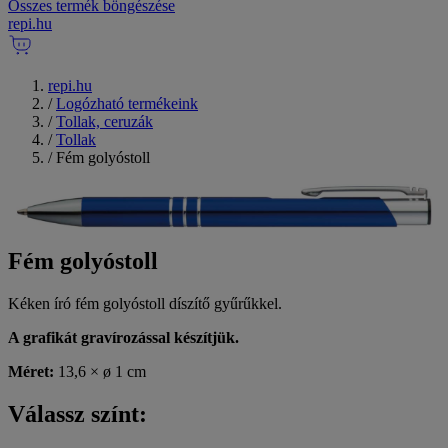
Összes termék böngészése
repi
.
hu
repi.hu
/
Logózható termékeink
/
Tollak, ceruzák
/
Tollak
/
Fém golyóstoll
Fém golyóstoll
Kéken író fém golyóstoll díszítő gyűrűkkel.
A grafikát gravírozással készítjük.
Méret:
13,6 × ø 1 cm
Válassz színt: