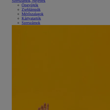
Szerszámok, egyebek
Öngyújtók
Zseblámpák
Mérőszalagok
Kártyatartók
Szerszámok