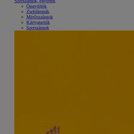
Szerszámok, egyebek
Öngyújtók
Zseblámpák
Mérőszalagok
Kártyatartók
Szerszámok