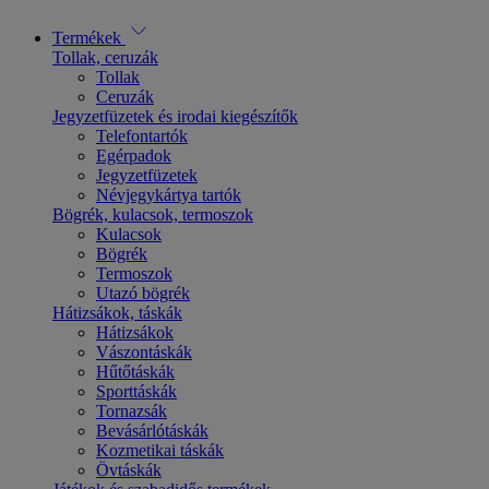
Termékek
Tollak, ceruzák
Tollak
Ceruzák
Jegyzetfüzetek és irodai kiegészítők
Telefontartók
Egérpadok
Jegyzetfüzetek
Névjegykártya tartók
Bögrék, kulacsok, termoszok
Kulacsok
Bögrék
Termoszok
Utazó bögrék
Hátizsákok, táskák
Hátizsákok
Vászontáskák
Hűtőtáskák
Sporttáskák
Tornazsák
Bevásárlótáskák
Kozmetikai táskák
Övtáskák