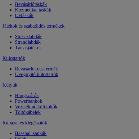
Bevásárlótáskák
Kozmetikai táskák
Övtáskák
Játékok és szabadidős termékek
Stresszlabdák
Strandlabdák
Társasjátékok
Kulcstartók
Bevásárlókocsi érmék
Üvegnyitó kulcstartók
Kütyük
Hangszórók
Powerbankok
Vezeték nélküli töltők
Töltőkábelek
Ruházat és kiegészítők
Baseball sapkák
Pólók