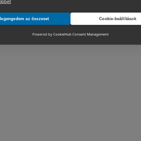
öbbet
egengedem az összeset
Cookie-beállítások
Powered by
CookieHub Consent Management