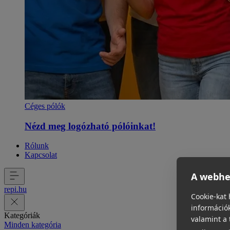
Céges pólók
Nézd meg logózható pólóinkat!
Rólunk
Kapcsolat
A webhel
repi
.
hu
Cookie-kat 
információk
Kategóriák
valamint a 
Minden kategória