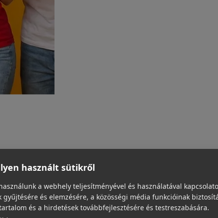
yen használt sütikről
használunk a webhely teljesítményével és használatával kapcsolat
 gyűjtésére és elemzésére, a közösségi média funkcióinak biztosít
tartalom és a hirdetések továbbfejlesztésére és testreszabására.