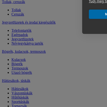
Tudj meg t
Tollak, ceruzák
Tollak
Ceruzák
M
Jegyzetfüzetek és irodai kiegészítők
Telefontartók
Egérpadok
Jegyzetfüzetek
Névjegykártya tartók
Bögrék, kulacsok, termoszok
Kulacsok
Bögrék
Termoszok
Utazó bögrék
Hátizsákok, táskák
Hátizsákok
Vászontáskák
Hűtőtáskák
Sporttáskák
Tornazsák