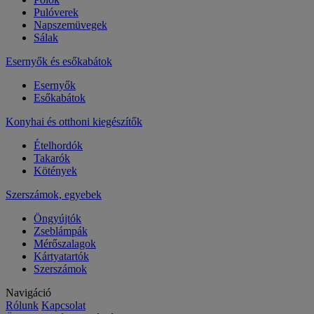
Pulóverek
Napszemüvegek
Sálak
Esernyők és esőkabátok
Esernyők
Esőkabátok
Konyhai és otthoni kiegészítők
Ételhordók
Takarók
Kötények
Szerszámok, egyebek
Öngyújtók
Zseblámpák
Mérőszalagok
Kártyatartók
Szerszámok
Navigáció
Rólunk
Kapcsolat