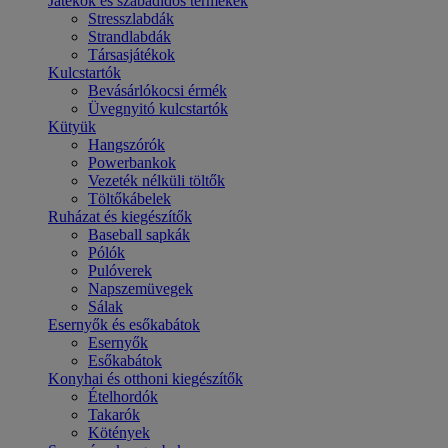
Játékok és szabadidős termékek
Stresszlabdák
Strandlabdák
Társasjátékok
Kulcstartók
Bevásárlókocsi érmék
Üvegnyitó kulcstartók
Kütyük
Hangszórók
Powerbankok
Vezeték nélküli töltők
Töltőkábelek
Ruházat és kiegészítők
Baseball sapkák
Pólók
Pulóverek
Napszemüvegek
Sálak
Esernyők és esőkabátok
Esernyők
Esőkabátok
Konyhai és otthoni kiegészítők
Ételhordók
Takarók
Kötények