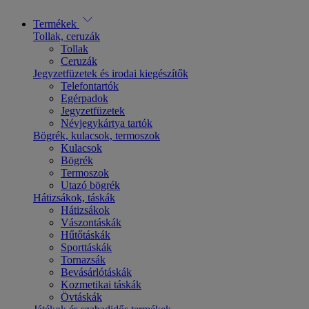
Termékek
Tollak, ceruzák
Tollak
Ceruzák
Jegyzetfüzetek és irodai kiegészítők
Telefontartók
Egérpadok
Jegyzetfüzetek
Névjegykártya tartók
Bögrék, kulacsok, termoszok
Kulacsok
Bögrék
Termoszok
Utazó bögrék
Hátizsákok, táskák
Hátizsákok
Vászontáskák
Hűtőtáskák
Sporttáskák
Tornazsák
Bevásárlótáskák
Kozmetikai táskák
Övtáskák