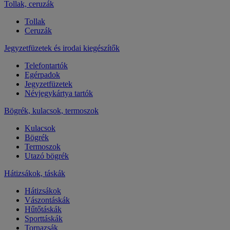
Tollak, ceruzák
Tollak
Ceruzák
Jegyzetfüzetek és irodai kiegészítők
Telefontartók
Egérpadok
Jegyzetfüzetek
Névjegykártya tartók
Bögrék, kulacsok, termoszok
Kulacsok
Bögrék
Termoszok
Utazó bögrék
Hátizsákok, táskák
Hátizsákok
Vászontáskák
Hűtőtáskák
Sporttáskák
Tornazsák