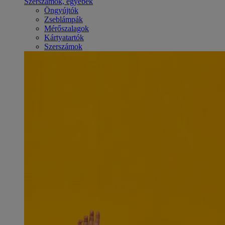
Szerszámok, egyebek
Öngyújtók
Zseblámpák
Mérőszalagok
Kártyatartók
Szerszámok