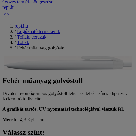
Összes termék böngészése
repi
.
hu
repi.hu
/
Logózható termékeink
/
Tollak, ceruzák
/
Tollak
/
Fehér műanyag golyóstoll
Fehér műanyag golyóstoll
Divatos nyomógombos golyóstoll fehér testtel és színes klipsszel.
Kéken író tollbetéttel.
A grafikát tartós, UV-nyomtatási technológiával visszük fel.
Méret:
14,3 × ø 1 cm
Válassz színt: