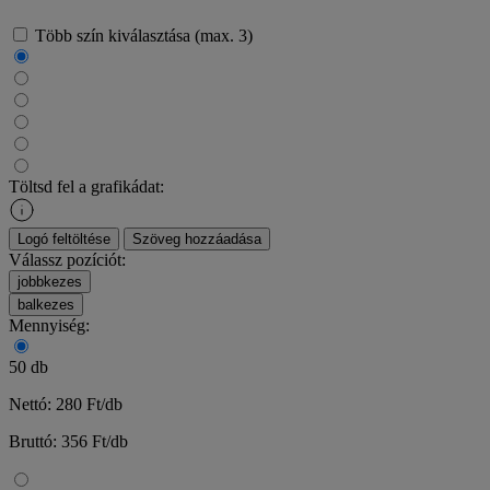
Több szín kiválasztása (max. 3)
Töltsd fel a grafikádat:
Logó feltöltése
Szöveg hozzáadása
Válassz pozíciót:
jobbkezes
balkezes
Mennyiség:
50 db
Nettó: 280 Ft/db
Bruttó: 356 Ft/db