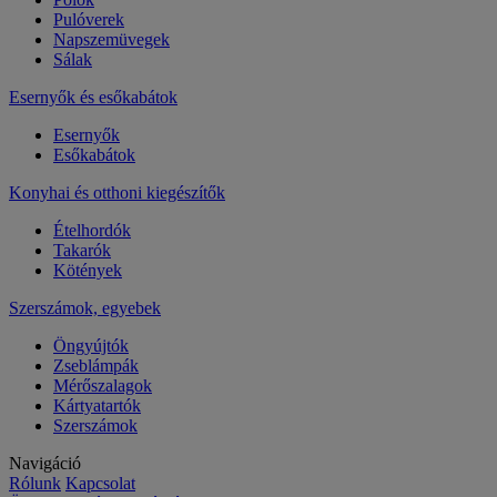
Pulóverek
Napszemüvegek
Sálak
Esernyők és esőkabátok
Esernyők
Esőkabátok
Konyhai és otthoni kiegészítők
Ételhordók
Takarók
Kötények
Szerszámok, egyebek
Öngyújtók
Zseblámpák
Mérőszalagok
Kártyatartók
Szerszámok
Navigáció
Rólunk
Kapcsolat