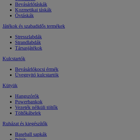
Bevásárlótáskák
Kozmetikai táskák
Övtáskák
Játékok és szabadidős termékek
Stresszlabdák
Strandlabdák
Társasjátékok
Kulcstartók
Bevásárlókocsi érmék
Üvegnyitó kulcstartók
Kütyük
Hangszórók
Powerbankok
Vezeték nélküli töltők
Töltőkábelek
Ruházat és kiegészítők
Baseball sapkák
Pólók