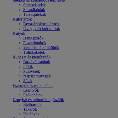
Játékok és szabadidős termékek
Stresszlabdák
Strandlabdák
Társasjátékok
Kulcstartók
Bevásárlókocsi érmék
Üvegnyitó kulcstartók
Kütyük
Hangszórók
Powerbankok
Vezeték nélküli töltők
Töltőkábelek
Ruházat és kiegészítők
Baseball sapkák
Pólók
Pulóverek
Napszemüvegek
Sálak
Esernyők és esőkabátok
Esernyők
Esőkabátok
Konyhai és otthoni kiegészítők
Ételhordók
Takarók
Kötények