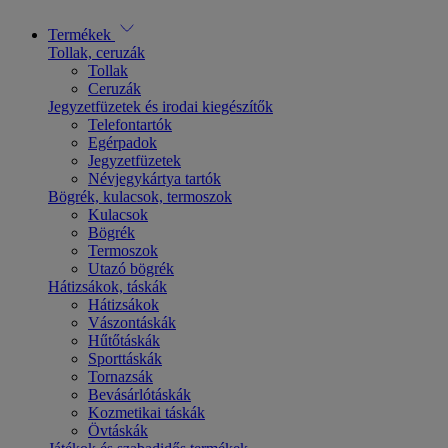
Termékek
Tollak, ceruzák
Tollak
Ceruzák
Jegyzetfüzetek és irodai kiegészítők
Telefontartók
Egérpadok
Jegyzetfüzetek
Névjegykártya tartók
Bögrék, kulacsok, termoszok
Kulacsok
Bögrék
Termoszok
Utazó bögrék
Hátizsákok, táskák
Hátizsákok
Vászontáskák
Hűtőtáskák
Sporttáskák
Tornazsák
Bevásárlótáskák
Kozmetikai táskák
Övtáskák