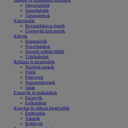
Játékok és szabadidős termékek
Stresszlabdák
Strandlabdák
Társasjátékok
Kulcstartók
Bevásárlókocsi érmék
Üvegnyitó kulcstartók
Kütyük
Hangszórók
Powerbankok
Vezeték nélküli töltők
Töltőkábelek
Ruházat és kiegészítők
Baseball sapkák
Pólók
Pulóverek
Napszemüvegek
Sálak
Esernyők és esőkabátok
Esernyők
Esőkabátok
Konyhai és otthoni kiegészítők
Ételhordók
Takarók
Kötények