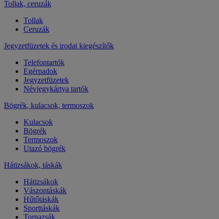
Tollak, ceruzák
Tollak
Ceruzák
Jegyzetfüzetek és irodai kiegészítők
Telefontartók
Egérpadok
Jegyzetfüzetek
Névjegykártya tartók
Bögrék, kulacsok, termoszok
Kulacsok
Bögrék
Termoszok
Utazó bögrék
Hátizsákok, táskák
Hátizsákok
Vászontáskák
Hűtőtáskák
Sporttáskák
Tornazsák