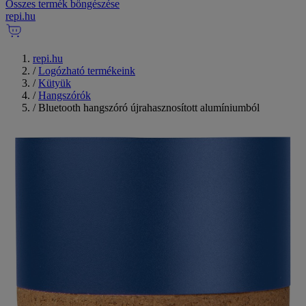
Összes termék böngészése
repi
.
hu
repi.hu
/
Logózható termékeink
/
Kütyük
/
Hangszórók
/
Bluetooth hangszóró újrahasznosított alumíniumból