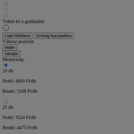
Töltsd fel a grafikádat:
Logó feltöltése
Szöveg hozzáadása
Válassz pozíciót:
elején
hátulján
Mennyiség:
10 db
Nettó: 4069 Ft/db
Bruttó: 5168 Ft/db
25 db
Nettó: 3524 Ft/db
Bruttó: 4475 Ft/db