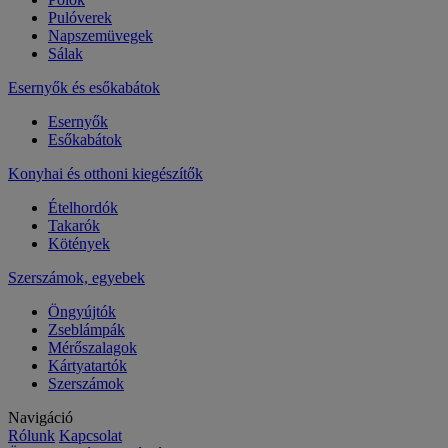
Pulóverek
Napszemüvegek
Sálak
Esernyők és esőkabátok
Esernyők
Esőkabátok
Konyhai és otthoni kiegészítők
Ételhordók
Takarók
Kötények
Szerszámok, egyebek
Öngyújtók
Zseblámpák
Mérőszalagok
Kártyatartók
Szerszámok
Navigáció
Rólunk
Kapcsolat