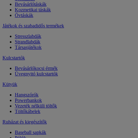
Bevásárlótáskák
Kozmetikai táskák
Övtáskák
Játékok és szabadidős termékek
Stresszlabdák
Strandlabdák
Társasjátékok
Kulcstartók
Bevásárlókocsi érmék
Üvegnyitó kulcstartók
Kütyük
Hangszórók
Powerbankok
Vezeték nélküli töltők
Töltőkábelek
Ruházat és kiegészítők
Baseball sapkák
Pólók