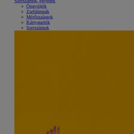
Szerszámok, egyebek
Öngyújtók
Zseblámpák
Mérőszalagok
Kártyatartók
Szerszámok