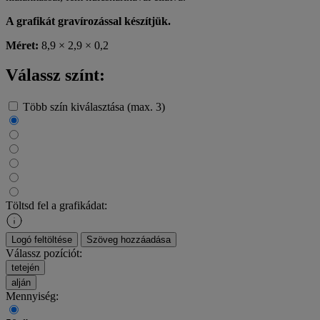
A grafikát gravírozással készítjük.
Méret:
8,9 × 2,9 × 0,2
Válassz színt:
Több szín kiválasztása (max. 3)
Töltsd fel a grafikádat:
Logó feltöltése
Szöveg hozzáadása
Válassz pozíciót:
tetején
alján
Mennyiség: