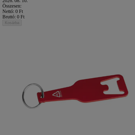
2026. 08. 10.
Összesen:
Nettó: 0 Ft
Bruttó: 0 Ft
Kosárba