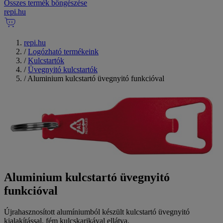
Összes termék böngészése
repi
.
hu
repi.hu
/
Logózható termékeink
/
Kulcstartók
/
Üvegnyitó kulcstartók
/
Aluminium kulcstartó üvegnyitó funkcióval
Aluminium kulcstartó üvegnyitó
funkcióval
Újrahasznosított alumíniumból készült kulcstartó üvegnyitó
kialakítással, fém kulcskarikával ellátva.