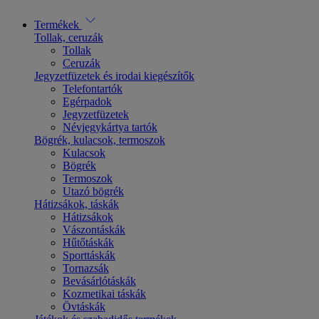
Termékek
Tollak, ceruzák
Tollak
Ceruzák
Jegyzetfüzetek és irodai kiegészítők
Telefontartók
Egérpadok
Jegyzetfüzetek
Névjegykártya tartók
Bögrék, kulacsok, termoszok
Kulacsok
Bögrék
Termoszok
Utazó bögrék
Hátizsákok, táskák
Hátizsákok
Vászontáskák
Hűtőtáskák
Sporttáskák
Tornazsák
Bevásárlótáskák
Kozmetikai táskák
Övtáskák