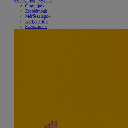
Szerszámok, egyebek
Öngyújtók
Zseblámpák
Mérőszalagok
Kártyatartók
Szerszámok