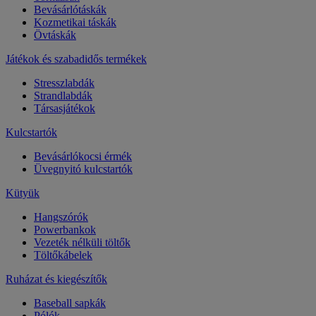
Bevásárlótáskák
Kozmetikai táskák
Övtáskák
Játékok és szabadidős termékek
Stresszlabdák
Strandlabdák
Társasjátékok
Kulcstartók
Bevásárlókocsi érmék
Üvegnyitó kulcstartók
Kütyük
Hangszórók
Powerbankok
Vezeték nélküli töltők
Töltőkábelek
Ruházat és kiegészítők
Baseball sapkák
Pólók