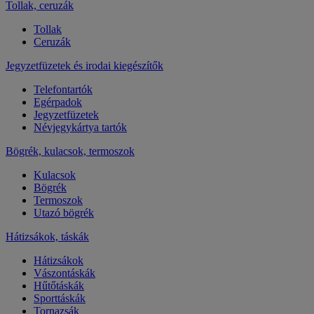
Tollak, ceruzák
Tollak
Ceruzák
Jegyzetfüzetek és irodai kiegészítők
Telefontartók
Egérpadok
Jegyzetfüzetek
Névjegykártya tartók
Bögrék, kulacsok, termoszok
Kulacsok
Bögrék
Termoszok
Utazó bögrék
Hátizsákok, táskák
Hátizsákok
Vászontáskák
Hűtőtáskák
Sporttáskák
Tornazsák