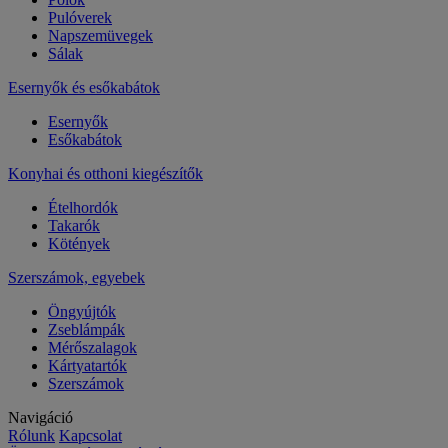
Pulóverek
Napszemüvegek
Sálak
Esernyők és esőkabátok
Esernyők
Esőkabátok
Konyhai és otthoni kiegészítők
Ételhordók
Takarók
Kötények
Szerszámok, egyebek
Öngyújtók
Zseblámpák
Mérőszalagok
Kártyatartók
Szerszámok
Navigáció
Rólunk
Kapcsolat