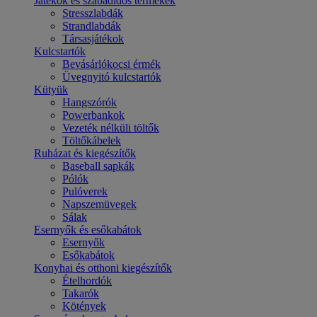
Játékok és szabadidős termékek
Stresszlabdák
Strandlabdák
Társasjátékok
Kulcstartók
Bevásárlókocsi érmék
Üvegnyitó kulcstartók
Kütyük
Hangszórók
Powerbankok
Vezeték nélküli töltők
Töltőkábelek
Ruházat és kiegészítők
Baseball sapkák
Pólók
Pulóverek
Napszemüvegek
Sálak
Esernyők és esőkabátok
Esernyők
Esőkabátok
Konyhai és otthoni kiegészítők
Ételhordók
Takarók
Kötények