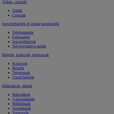
Tollak, ceruzák
Tollak
Ceruzák
Jegyzetfüzetek és irodai kiegészítők
Telefontartók
Egérpadok
Jegyzetfüzetek
Névjegykártya tartók
Bögrék, kulacsok, termoszok
Kulacsok
Bögrék
Termoszok
Utazó bögrék
Hátizsákok, táskák
Hátizsákok
Vászontáskák
Hűtőtáskák
Sporttáskák
Tornazsák