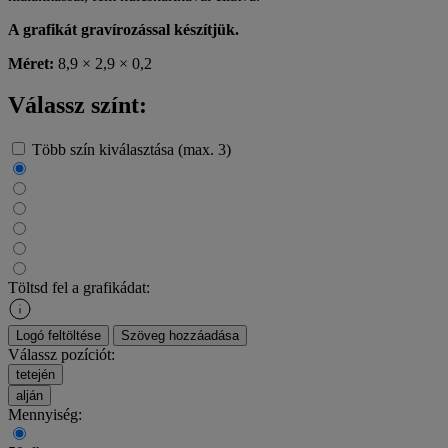
A grafikát gravírozással készítjük.
Méret:
8,9 × 2,9 × 0,2
Válassz színt:
Több szín kiválasztása (max. 3)
Töltsd fel a grafikádat:
Logó feltöltése
Szöveg hozzáadása
Válassz pozíciót:
tetején
alján
Mennyiség: