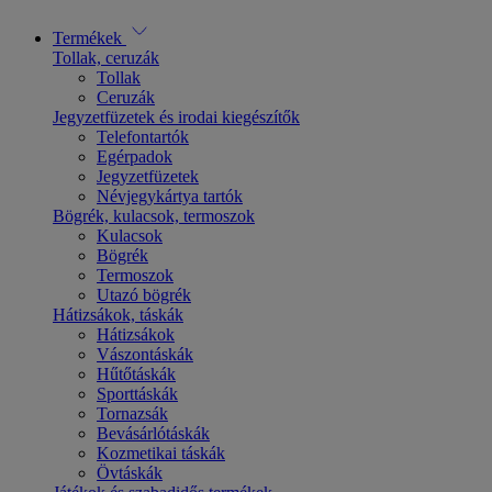
Termékek
Tollak, ceruzák
Tollak
Ceruzák
Jegyzetfüzetek és irodai kiegészítők
Telefontartók
Egérpadok
Jegyzetfüzetek
Névjegykártya tartók
Bögrék, kulacsok, termoszok
Kulacsok
Bögrék
Termoszok
Utazó bögrék
Hátizsákok, táskák
Hátizsákok
Vászontáskák
Hűtőtáskák
Sporttáskák
Tornazsák
Bevásárlótáskák
Kozmetikai táskák
Övtáskák