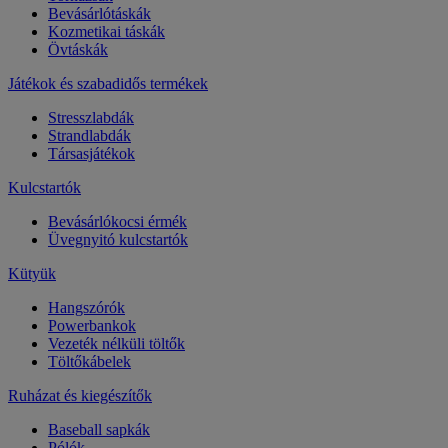
Bevásárlótáskák
Kozmetikai táskák
Övtáskák
Játékok és szabadidős termékek
Stresszlabdák
Strandlabdák
Társasjátékok
Kulcstartók
Bevásárlókocsi érmék
Üvegnyitó kulcstartók
Kütyük
Hangszórók
Powerbankok
Vezeték nélküli töltők
Töltőkábelek
Ruházat és kiegészítők
Baseball sapkák
Pólók