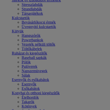
Játékok és szabadidős termékek
Stresszlabdák
Strandlabdák
Társasjátékok
Kulcstartók
Bevásárlókocsi érmék
Üvegnyitó kulcstartók
Kütyük
Hangszórók
Powerbankok
Vezeték nélküli töltők
Töltőkábelek
Ruházat és kiegészítők
Baseball sapkák
Pólók
Pulóverek
Napszemüvegek
Sálak
Esernyők és esőkabátok
Esernyők
Esőkabátok
Konyhai és otthoni kiegészítők
Ételhordók
Takarók
Kötények