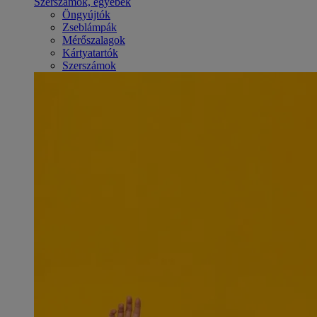
Szerszámok, egyebek
Öngyújtók
Zseblámpák
Mérőszalagok
Kártyatartók
Szerszámok