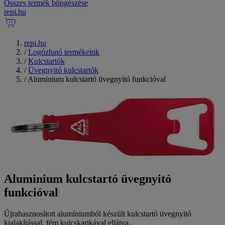
Összes termék böngészése
repi
.
hu
repi.hu
/
Logózható termékeink
/
Kulcstartók
/
Üvegnyitó kulcstartók
/
Aluminium kulcstartó üvegnyitó funkcióval
Aluminium kulcstartó üvegnyitó
funkcióval
Újrahasznosított alumíniumból készült kulcstartó üvegnyitó
kialakítással, fém kulcskarikával ellátva.