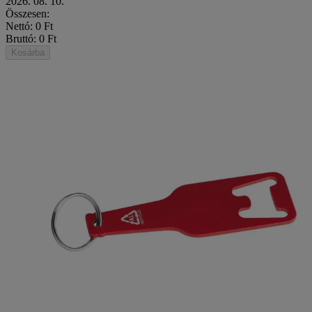
2026. 08. 10.
Összesen:
Nettó: 0 Ft
Bruttó: 0 Ft
Kosárba