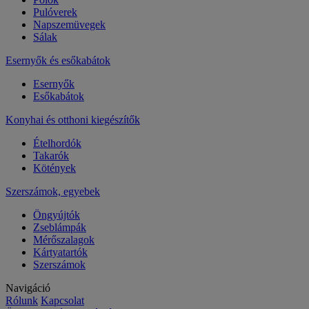
Pulóverek
Napszemüvegek
Sálak
Esernyők és esőkabátok
Esernyők
Esőkabátok
Konyhai és otthoni kiegészítők
Ételhordók
Takarók
Kötények
Szerszámok, egyebek
Öngyújtók
Zseblámpák
Mérőszalagok
Kártyatartók
Szerszámok
Navigáció
Rólunk
Kapcsolat