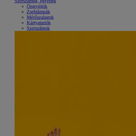
Szerszámok, egyebek
Öngyújtók
Zseblámpák
Mérőszalagok
Kártyatartók
Szerszámok