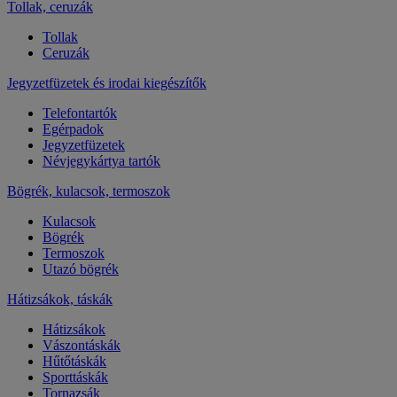
Tollak, ceruzák
Tollak
Ceruzák
Jegyzetfüzetek és irodai kiegészítők
Telefontartók
Egérpadok
Jegyzetfüzetek
Névjegykártya tartók
Bögrék, kulacsok, termoszok
Kulacsok
Bögrék
Termoszok
Utazó bögrék
Hátizsákok, táskák
Hátizsákok
Vászontáskák
Hűtőtáskák
Sporttáskák
Tornazsák