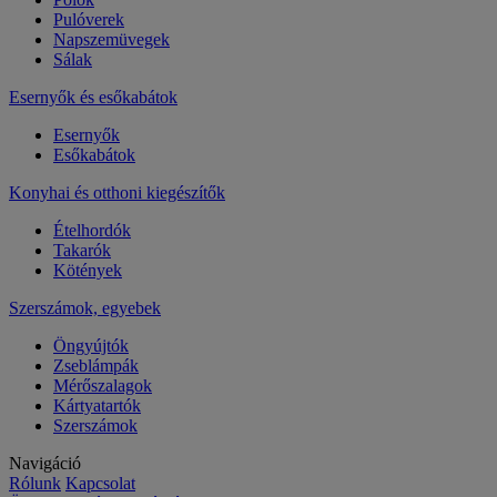
Pulóverek
Napszemüvegek
Sálak
Esernyők és esőkabátok
Esernyők
Esőkabátok
Konyhai és otthoni kiegészítők
Ételhordók
Takarók
Kötények
Szerszámok, egyebek
Öngyújtók
Zseblámpák
Mérőszalagok
Kártyatartók
Szerszámok
Navigáció
Rólunk
Kapcsolat