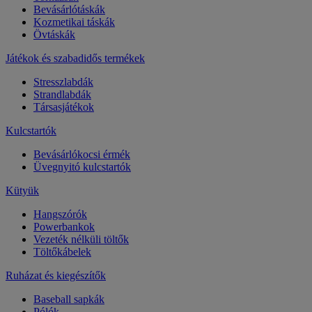
Bevásárlótáskák
Kozmetikai táskák
Övtáskák
Játékok és szabadidős termékek
Stresszlabdák
Strandlabdák
Társasjátékok
Kulcstartók
Bevásárlókocsi érmék
Üvegnyitó kulcstartók
Kütyük
Hangszórók
Powerbankok
Vezeték nélküli töltők
Töltőkábelek
Ruházat és kiegészítők
Baseball sapkák
Pólók