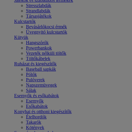
Játékok és szabadidős termékek
Stresszlabdák
Strandlabdák
Társasjátékok
Kulcstartók
Bevásárlókocsi érmék
Üvegnyitó kulcstartók
Kütyük
Hangszórók
Powerbankok
Vezeték nélküli töltők
Töltőkábelek
Ruházat és kiegészítők
Baseball sapkák
Pólók
Pulóverek
Napszemüvegek
Sálak
Esernyők és esőkabátok
Esernyők
Esőkabátok
Konyhai és otthoni kiegészítők
Ételhordók
Takarók
Kötények