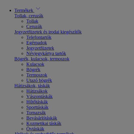
Termékek
Tollak, ceruzák
Tollak
Ceruzák
Jegyzetfüzetek és irodai kiegészítők
Telefontartók
Egérpadok
Jegyzetfüzetek
Névjegykártya tartók
Bögrék, kulacsok, termoszok
Kulacsok
Bögrék
Termoszok
Utazó bögrék
Hátizsákok, táskák
Hátizsákok
Vászontáskák
Hűtőtáskák
Sporttáskák
Tornazsák
Bevásárlótáskák
Kozmetikai táskák
Övtáskák