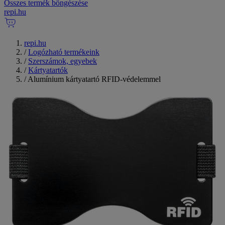
Összes termék böngészése
repi
.
hu
repi.hu
/
Logózható termékeink
/
Szerszámok, egyebek
/
Kártyatartók
/
Alumínium kártyatartó RFID-védelemmel