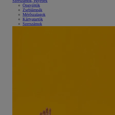
Szerszámok, egyebek
Öngyújtók
Zseblámpák
Mérőszalagok
Kártyatartók
Szerszámok