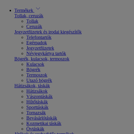
Termékek
Tollak, ceruzák
Tollak
Ceruzák
Jegyzetfüzetek és irodai kiegészítők
Telefontartók
Egérpadok
Jegyzetfüzetek
Névjegykártya tartók
Bögrék, kulacsok, termoszok
Kulacsok
Bögrék
Termoszok
Utazó bögrék
Hátizsákok, táskák
Hátizsákok
Vászontáskák
Hűtőtáskák
Sporttáskák
Tornazsák
Bevásárlótáskák
Kozmetikai táskák
Övtáskák