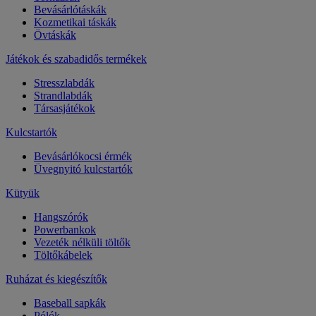
Bevásárlótáskák
Kozmetikai táskák
Övtáskák
Játékok és szabadidős termékek
Stresszlabdák
Strandlabdák
Társasjátékok
Kulcstartók
Bevásárlókocsi érmék
Üvegnyitó kulcstartók
Kütyük
Hangszórók
Powerbankok
Vezeték nélküli töltők
Töltőkábelek
Ruházat és kiegészítők
Baseball sapkák
Pólók