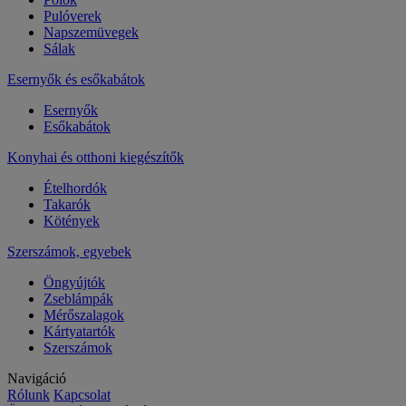
Pulóverek
Napszemüvegek
Sálak
Esernyők és esőkabátok
Esernyők
Esőkabátok
Konyhai és otthoni kiegészítők
Ételhordók
Takarók
Kötények
Szerszámok, egyebek
Öngyújtók
Zseblámpák
Mérőszalagok
Kártyatartók
Szerszámok
Navigáció
Rólunk
Kapcsolat