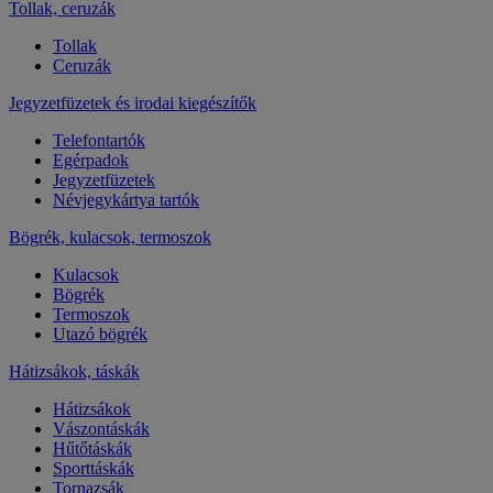
Tollak, ceruzák
Tollak
Ceruzák
Jegyzetfüzetek és irodai kiegészítők
Telefontartók
Egérpadok
Jegyzetfüzetek
Névjegykártya tartók
Bögrék, kulacsok, termoszok
Kulacsok
Bögrék
Termoszok
Utazó bögrék
Hátizsákok, táskák
Hátizsákok
Vászontáskák
Hűtőtáskák
Sporttáskák
Tornazsák