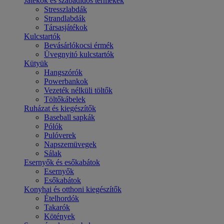
Játékok és szabadidős termékek
Stresszlabdák
Strandlabdák
Társasjátékok
Kulcstartók
Bevásárlókocsi érmék
Üvegnyitó kulcstartók
Kütyük
Hangszórók
Powerbankok
Vezeték nélküli töltők
Töltőkábelek
Ruházat és kiegészítők
Baseball sapkák
Pólók
Pulóverek
Napszemüvegek
Sálak
Esernyők és esőkabátok
Esernyők
Esőkabátok
Konyhai és otthoni kiegészítők
Ételhordók
Takarók
Kötények