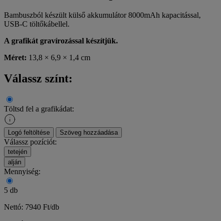
Bambuszból készült külső akkumulátor 8000mAh kapacitással,
USB-C töltőkábellel.
A grafikát gravírozással készítjük.
Méret:
13,8 × 6,9 × 1,4 cm
Válassz színt:
Töltsd fel a grafikádat:
Logó feltöltése
Szöveg hozzáadása
Válassz pozíciót:
tetején
alján
Mennyiség:
5 db
Nettó: 7940 Ft/db