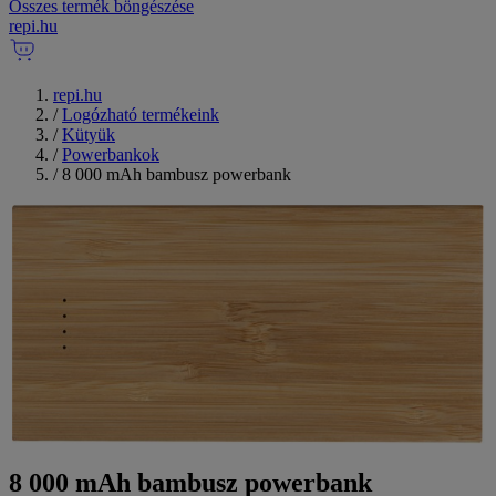
Összes termék böngészése
repi
.
hu
repi.hu
/
Logózható termékeink
/
Kütyük
/
Powerbankok
/
8 000 mAh bambusz powerbank
8 000 mAh bambusz powerbank