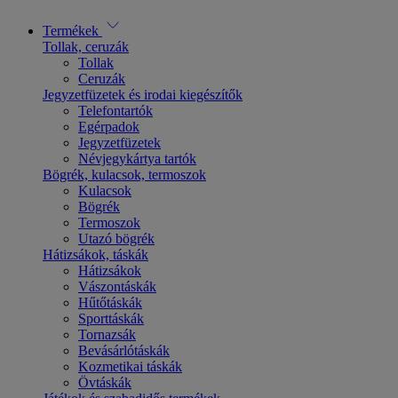
Termékek
Tollak, ceruzák
Tollak
Ceruzák
Jegyzetfüzetek és irodai kiegészítők
Telefontartók
Egérpadok
Jegyzetfüzetek
Névjegykártya tartók
Bögrék, kulacsok, termoszok
Kulacsok
Bögrék
Termoszok
Utazó bögrék
Hátizsákok, táskák
Hátizsákok
Vászontáskák
Hűtőtáskák
Sporttáskák
Tornazsák
Bevásárlótáskák
Kozmetikai táskák
Övtáskák