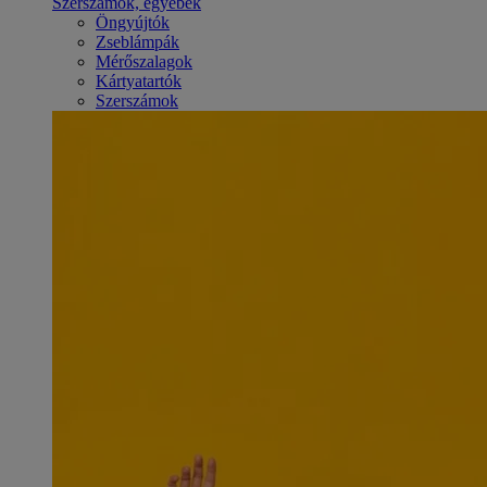
Szerszámok, egyebek
Öngyújtók
Zseblámpák
Mérőszalagok
Kártyatartók
Szerszámok