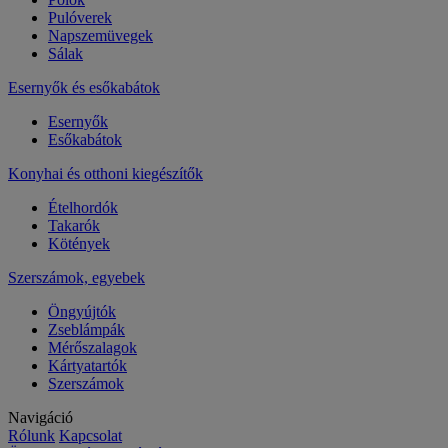
Pulóverek
Napszemüvegek
Sálak
Esernyők és esőkabátok
Esernyők
Esőkabátok
Konyhai és otthoni kiegészítők
Ételhordók
Takarók
Kötények
Szerszámok, egyebek
Öngyújtók
Zseblámpák
Mérőszalagok
Kártyatartók
Szerszámok
Navigáció
Rólunk
Kapcsolat