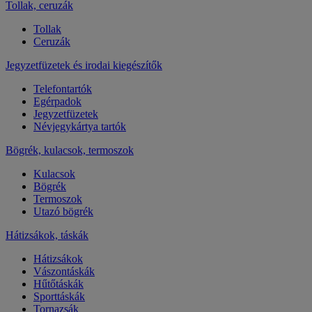
Tollak, ceruzák
Tollak
Ceruzák
Jegyzetfüzetek és irodai kiegészítők
Telefontartók
Egérpadok
Jegyzetfüzetek
Névjegykártya tartók
Bögrék, kulacsok, termoszok
Kulacsok
Bögrék
Termoszok
Utazó bögrék
Hátizsákok, táskák
Hátizsákok
Vászontáskák
Hűtőtáskák
Sporttáskák
Tornazsák