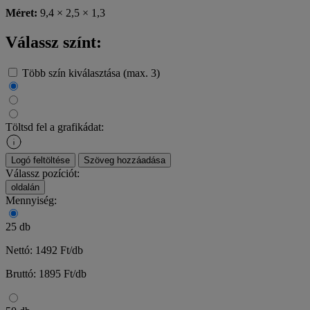
Méret:
9,4 × 2,5 × 1,3
Válassz színt:
Több szín kiválasztása (max. 3)
Töltsd fel a grafikádat:
Logó feltöltése
Szöveg hozzáadása
Válassz pozíciót:
oldalán
Mennyiség:
25 db
Nettó: 1492 Ft/db
Bruttó: 1895 Ft/db