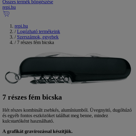
Összes termék böngészése
repi
.
hu
repi.hu
/
Logózható termékeink
/
Szerszámok, egyebek
/
7 részes fém bicska
7 részes fém bicska
Hét részes kombinált zsebkés, alumíniumból. Üvegnyitó, dugóhúzó
és egyéb fontos eszközöket találhat meg benne, mindez
kulcstartóként használható.
A grafikát gravírozással készítjük.