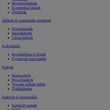
Bevásárlótáskák
Kozmetikai táskák
Övtáskák
Játékok és szabadidős termékek
Stresszlabdák
Strandlabdák
Társasjátékok
Kulcstartók
Bevásárlókocsi érmék
Üvegnyitó kulcstartók
Kütyük
Hangszórók
Powerbankok
Vezeték nélküli töltők
Töltőkábelek
Ruházat és kiegészítők
Baseball sapkák
Pólók