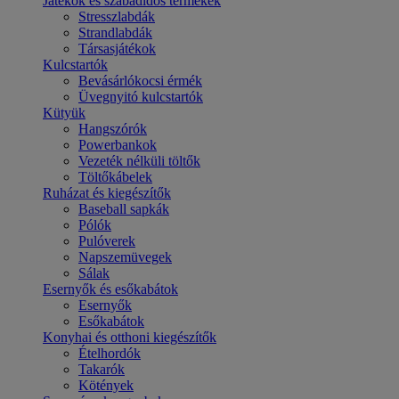
Játékok és szabadidős termékek
Stresszlabdák
Strandlabdák
Társasjátékok
Kulcstartók
Bevásárlókocsi érmék
Üvegnyitó kulcstartók
Kütyük
Hangszórók
Powerbankok
Vezeték nélküli töltők
Töltőkábelek
Ruházat és kiegészítők
Baseball sapkák
Pólók
Pulóverek
Napszemüvegek
Sálak
Esernyők és esőkabátok
Esernyők
Esőkabátok
Konyhai és otthoni kiegészítők
Ételhordók
Takarók
Kötények