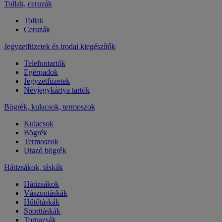
Tollak, ceruzák
Tollak
Ceruzák
Jegyzetfüzetek és irodai kiegészítők
Telefontartók
Egérpadok
Jegyzetfüzetek
Névjegykártya tartók
Bögrék, kulacsok, termoszok
Kulacsok
Bögrék
Termoszok
Utazó bögrék
Hátizsákok, táskák
Hátizsákok
Vászontáskák
Hűtőtáskák
Sporttáskák
Tornazsák