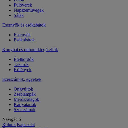
Pulóverek
Napszemüvegek
Sálak
Esernyők és esőkabátok
Esernyők
Esőkabátok
Konyhai és otthoni kiegészítők
Ételhordók
Takarók
Kötények
Szerszámok, egyebek
Öngyújtók
Zseblámpák
Mérőszalagok
Kártyatartók
Szerszámok
Navigáció
Rólunk
Kapcsolat