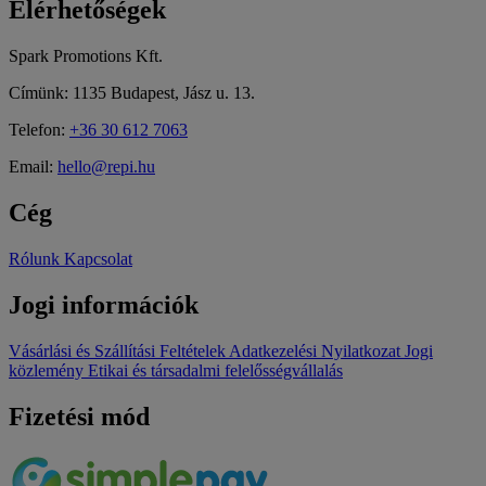
Elérhetőségek
Spark Promotions Kft.
Címünk: 1135 Budapest, Jász u. 13.
Telefon:
+36 30 612 7063
Email:
hello@repi.hu
Cég
Rólunk
Kapcsolat
Jogi információk
Vásárlási és Szállítási Feltételek
Adatkezelési Nyilatkozat
Jogi
közlemény
Etikai és társadalmi felelősségvállalás
Fizetési mód