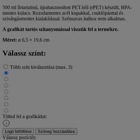
500 ml űrtartalmú, újrahasznosított PET-ből (rPET) készült, BPA-
mentes kulacs. Rozsdamentes acél kupakkal, csuklópánttal és
szivárgásmentes kialakítással. Szénsavas italhoz nem alkalmas.
A grafikát tartós szitanyomással visszük fel a termékre.
Méret:
ø 6,5 × 19,6 cm
Válassz színt:
Több szín kiválasztása (max. 3)
Töltsd fel a grafikádat:
Logó feltöltése
Szöveg hozzáadása
Válassz pozíciót: