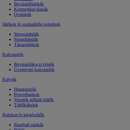
Bevásárlótáskák
Kozmetikai táskák
Övtáskák
Játékok és szabadidős termékek
Stresszlabdák
Strandlabdák
Társasjátékok
Kulcstartók
Bevásárlókocsi érmék
Üvegnyitó kulcstartók
Kütyük
Hangszórók
Powerbankok
Vezeték nélküli töltők
Töltőkábelek
Ruházat és kiegészítők
Baseball sapkák
Pólók