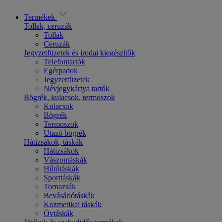
Termékek
Tollak, ceruzák
Tollak
Ceruzák
Jegyzetfüzetek és irodai kiegészítők
Telefontartók
Egérpadok
Jegyzetfüzetek
Névjegykártya tartók
Bögrék, kulacsok, termoszok
Kulacsok
Bögrék
Termoszok
Utazó bögrék
Hátizsákok, táskák
Hátizsákok
Vászontáskák
Hűtőtáskák
Sporttáskák
Tornazsák
Bevásárlótáskák
Kozmetikai táskák
Övtáskák