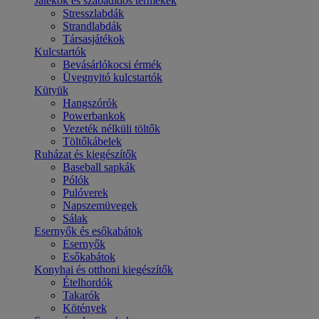
Játékok és szabadidős termékek
Stresszlabdák
Strandlabdák
Társasjátékok
Kulcstartók
Bevásárlókocsi érmék
Üvegnyitó kulcstartók
Kütyük
Hangszórók
Powerbankok
Vezeték nélküli töltők
Töltőkábelek
Ruházat és kiegészítők
Baseball sapkák
Pólók
Pulóverek
Napszemüvegek
Sálak
Esernyők és esőkabátok
Esernyők
Esőkabátok
Konyhai és otthoni kiegészítők
Ételhordók
Takarók
Kötények