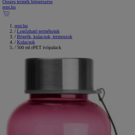
Összes termék böngészése
repi
.
hu
repi.hu
/
Logózható termékeink
/
Bögrék, kulacsok, termoszok
/
Kulacsok
/
500 ml rPET ivópalack