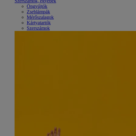
Szerszámok, egyebek
Öngyújtók
Zseblámpák
Mérőszalagok
Kártyatartók
Szerszámok