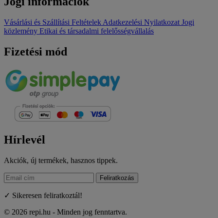
Jogi információk
Vásárlási és Szállítási Feltételek
Adatkezelési Nyilatkozat
Jogi
közlemény
Etikai és társadalmi felelősségvállalás
Fizetési mód
Hírlevél
Akciók, új termékek, hasznos tippek.
Feliratkozás
✓ Sikeresen feliratkoztál!
© 2026 repi.hu - Minden jog fenntartva.