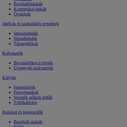
Bevásárlótáskák
Kozmetikai táskák
Övtáskák
Játékok és szabadidős termékek
Stresszlabdák
Strandlabdák
Társasjátékok
Kulcstartók
Bevásárlókocsi érmék
Üvegnyitó kulcstartók
Kütyük
Hangszórók
Powerbankok
Vezeték nélküli töltők
Töltőkábelek
Ruházat és kiegészítők
Baseball sapkák
Pólók