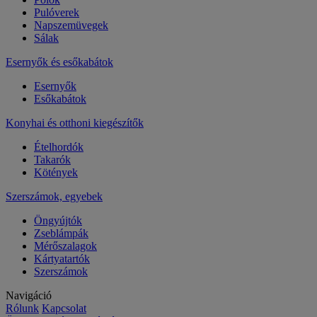
Pulóverek
Napszemüvegek
Sálak
Esernyők és esőkabátok
Esernyők
Esőkabátok
Konyhai és otthoni kiegészítők
Ételhordók
Takarók
Kötények
Szerszámok, egyebek
Öngyújtók
Zseblámpák
Mérőszalagok
Kártyatartók
Szerszámok
Navigáció
Rólunk
Kapcsolat