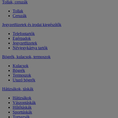
Tollak, ceruzák
Tollak
Ceruzák
Jegyzetfüzetek és irodai kiegészítők
Telefontartók
Egérpadok
Jegyzetfüzetek
Névjegykártya tartók
Bögrék, kulacsok, termoszok
Kulacsok
Bögrék
Termoszok
Utazó bögrék
Hátizsákok, táskák
Hátizsákok
Vászontáskák
Hűtőtáskák
Sporttáskák
Tornazsák