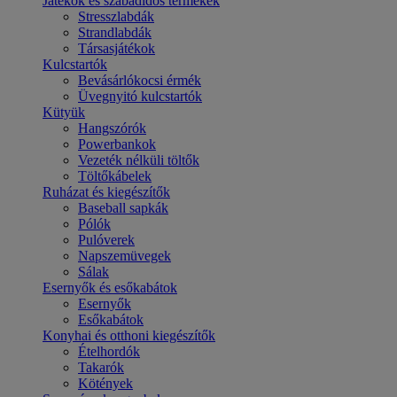
Játékok és szabadidős termékek
Stresszlabdák
Strandlabdák
Társasjátékok
Kulcstartók
Bevásárlókocsi érmék
Üvegnyitó kulcstartók
Kütyük
Hangszórók
Powerbankok
Vezeték nélküli töltők
Töltőkábelek
Ruházat és kiegészítők
Baseball sapkák
Pólók
Pulóverek
Napszemüvegek
Sálak
Esernyők és esőkabátok
Esernyők
Esőkabátok
Konyhai és otthoni kiegészítők
Ételhordók
Takarók
Kötények