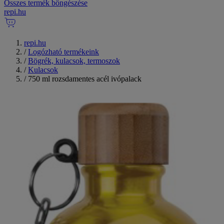
Összes termék böngészése
repi
.
hu
repi.hu
/
Logózható termékeink
/
Bögrék, kulacsok, termoszok
/
Kulacsok
/
750 ml rozsdamentes acél ivópalack