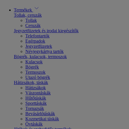
Termékek
Tollak, ceruzák
Tollak
Ceruzák
Jegyzetfüzetek és irodai kiegészítők
Telefontartók
Egérpadok
Jegyzetfüzetek
Névjegykártya tartók
Bögrék, kulacsok, termoszok
Kulacsok
Bögrék
Termoszok
Utazó bögrék
Hátizsákok, táskák
Hátizsákok
Vászontáskák
Hűtőtáskák
Sporttáskák
Tornazsák
Bevásárlótáskák
Kozmetikai táskák
Övtáskák