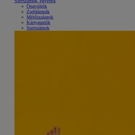
Szerszámok, egyebek
Öngyújtók
Zseblámpák
Mérőszalagok
Kártyatartók
Szerszámok