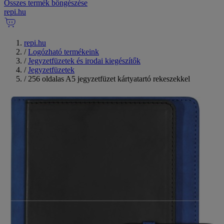
Összes termék böngészése
repi
.
hu
repi.hu
/
Logózható termékeink
/
Jegyzetfüzetek és irodai kiegészítők
/
Jegyzetfüzetek
/
256 oldalas A5 jegyzetfüzet kártyatartó rekeszekkel