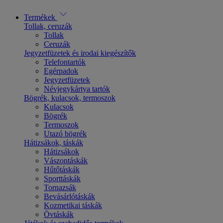
Termékek
Tollak, ceruzák
Tollak
Ceruzák
Jegyzetfüzetek és irodai kiegészítők
Telefontartók
Egérpadok
Jegyzetfüzetek
Névjegykártya tartók
Bögrék, kulacsok, termoszok
Kulacsok
Bögrék
Termoszok
Utazó bögrék
Hátizsákok, táskák
Hátizsákok
Vászontáskák
Hűtőtáskák
Sporttáskák
Tornazsák
Bevásárlótáskák
Kozmetikai táskák
Övtáskák