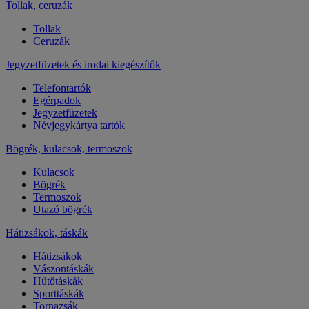
Tollak, ceruzák
Tollak
Ceruzák
Jegyzetfüzetek és irodai kiegészítők
Telefontartók
Egérpadok
Jegyzetfüzetek
Névjegykártya tartók
Bögrék, kulacsok, termoszok
Kulacsok
Bögrék
Termoszok
Utazó bögrék
Hátizsákok, táskák
Hátizsákok
Vászontáskák
Hűtőtáskák
Sporttáskák
Tornazsák