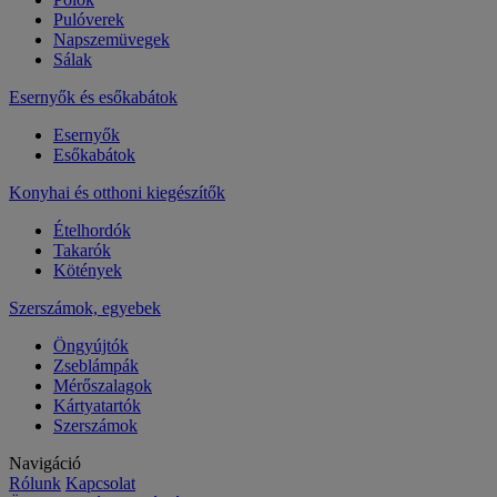
Pulóverek
Napszemüvegek
Sálak
Esernyők és esőkabátok
Esernyők
Esőkabátok
Konyhai és otthoni kiegészítők
Ételhordók
Takarók
Kötények
Szerszámok, egyebek
Öngyújtók
Zseblámpák
Mérőszalagok
Kártyatartók
Szerszámok
Navigáció
Rólunk
Kapcsolat