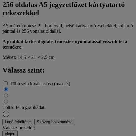
256 oldalas A5 jegyzetfüzet kártyatartó
rekeszekkel
A5 méretű notesz PU borítóval, belső kártyatartó zsebekkel, tolltartó
pánttal és 256 vonalas oldallal.
A grafikát tartós digitális-transzfer nyomtatással visszük fel a
termékre.
Méret:
14,5 × 21 × 2,5 cm
Válassz színt:
Több szín kiválasztása (max. 3)
Töltsd fel a grafikádat:
Logó feltöltése
Szöveg hozzáadása
Válassz pozíciót:
elején