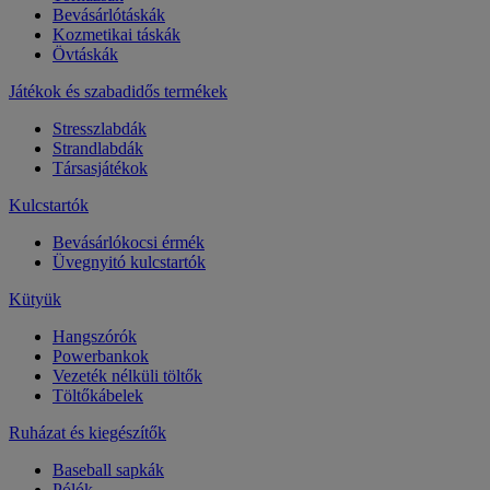
Bevásárlótáskák
Kozmetikai táskák
Övtáskák
Játékok és szabadidős termékek
Stresszlabdák
Strandlabdák
Társasjátékok
Kulcstartók
Bevásárlókocsi érmék
Üvegnyitó kulcstartók
Kütyük
Hangszórók
Powerbankok
Vezeték nélküli töltők
Töltőkábelek
Ruházat és kiegészítők
Baseball sapkák
Pólók