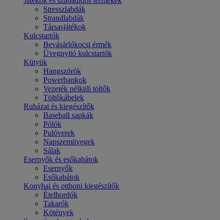
Játékok és szabadidős termékek
Stresszlabdák
Strandlabdák
Társasjátékok
Kulcstartók
Bevásárlókocsi érmék
Üvegnyitó kulcstartók
Kütyük
Hangszórók
Powerbankok
Vezeték nélküli töltők
Töltőkábelek
Ruházat és kiegészítők
Baseball sapkák
Pólók
Pulóverek
Napszemüvegek
Sálak
Esernyők és esőkabátok
Esernyők
Esőkabátok
Konyhai és otthoni kiegészítők
Ételhordók
Takarók
Kötények