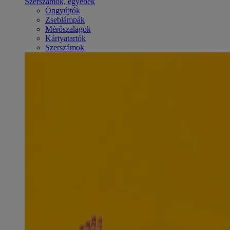
Szerszámok, egyebek
Öngyújtók
Zseblámpák
Mérőszalagok
Kártyatartók
Szerszámok