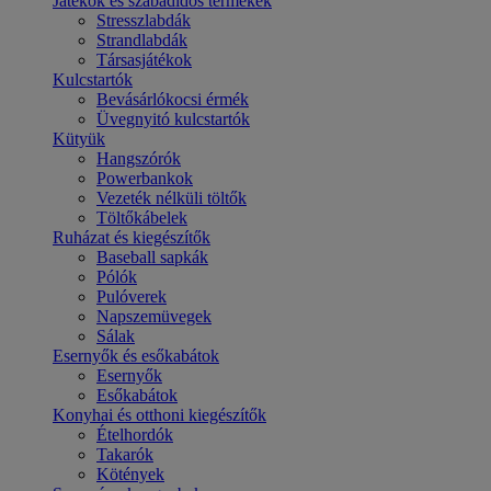
Játékok és szabadidős termékek
Stresszlabdák
Strandlabdák
Társasjátékok
Kulcstartók
Bevásárlókocsi érmék
Üvegnyitó kulcstartók
Kütyük
Hangszórók
Powerbankok
Vezeték nélküli töltők
Töltőkábelek
Ruházat és kiegészítők
Baseball sapkák
Pólók
Pulóverek
Napszemüvegek
Sálak
Esernyők és esőkabátok
Esernyők
Esőkabátok
Konyhai és otthoni kiegészítők
Ételhordók
Takarók
Kötények