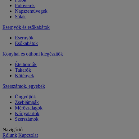
Pulóverek
Napszemüvegek
Sálak
Esernyők és esőkabátok
Esernyők
Esőkabátok
Konyhai és otthoni kiegészítők
Ételhordók
Takarók
Kötények
Szerszámok, egyebek
Öngyújtók
Zseblámpák
Mérőszalagok
Kártyatartók
Szerszámok
Navigáció
Rólunk
Kapcsolat