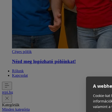
Céges pólók
Nézd meg logózható pólóinkat!
Rólunk
Kapcsolat
A webhel
repi
.
hu
Cookie-kat 
információk
Kategóriák
valamint a 
Minden kategória