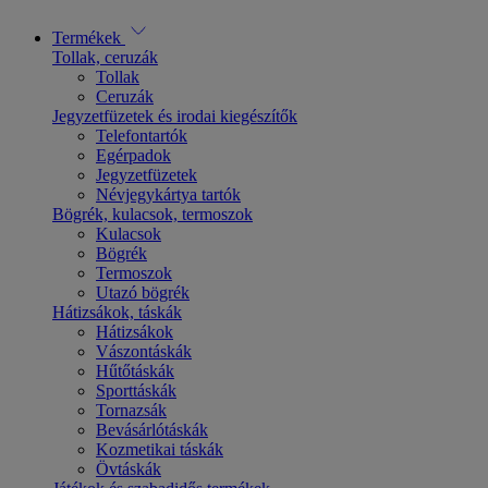
Termékek
Tollak, ceruzák
Tollak
Ceruzák
Jegyzetfüzetek és irodai kiegészítők
Telefontartók
Egérpadok
Jegyzetfüzetek
Névjegykártya tartók
Bögrék, kulacsok, termoszok
Kulacsok
Bögrék
Termoszok
Utazó bögrék
Hátizsákok, táskák
Hátizsákok
Vászontáskák
Hűtőtáskák
Sporttáskák
Tornazsák
Bevásárlótáskák
Kozmetikai táskák
Övtáskák