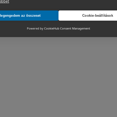
öbbet
egengedem az összeset
Cookie-beállítások
Powered by
CookieHub Consent Management