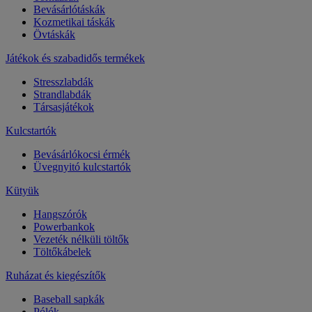
Bevásárlótáskák
Kozmetikai táskák
Övtáskák
Játékok és szabadidős termékek
Stresszlabdák
Strandlabdák
Társasjátékok
Kulcstartók
Bevásárlókocsi érmék
Üvegnyitó kulcstartók
Kütyük
Hangszórók
Powerbankok
Vezeték nélküli töltők
Töltőkábelek
Ruházat és kiegészítők
Baseball sapkák
Pólók