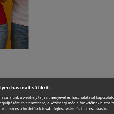
yen használt sütikről
használunk a webhely teljesítményével és használatával kapcsolat
 gyűjtésére és elemzésére, a közösségi média funkcióinak biztosít
tartalom és a hirdetések továbbfejlesztésére és testreszabására.