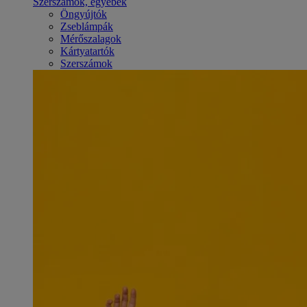
Szerszámok, egyebek
Öngyújtók
Zseblámpák
Mérőszalagok
Kártyatartók
Szerszámok