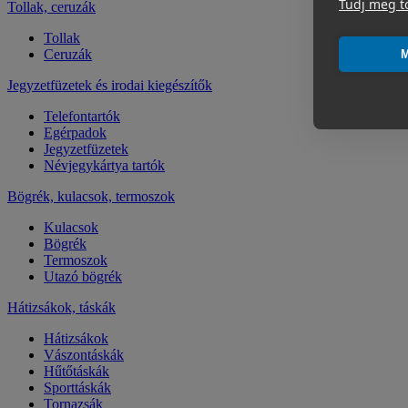
Tudj meg t
Tollak, ceruzák
Tollak
Ceruzák
M
Jegyzetfüzetek és irodai kiegészítők
Telefontartók
Egérpadok
Jegyzetfüzetek
Névjegykártya tartók
Bögrék, kulacsok, termoszok
Kulacsok
Bögrék
Termoszok
Utazó bögrék
Hátizsákok, táskák
Hátizsákok
Vászontáskák
Hűtőtáskák
Sporttáskák
Tornazsák