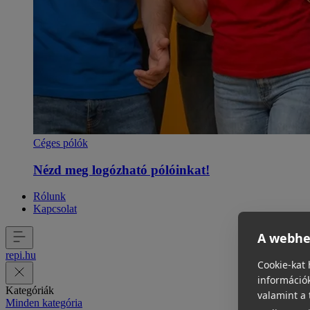
Céges pólók
Nézd meg logózható pólóinkat!
Rólunk
Kapcsolat
A webhel
repi
.
hu
Cookie-kat 
információk
Kategóriák
valamint a 
Minden kategória