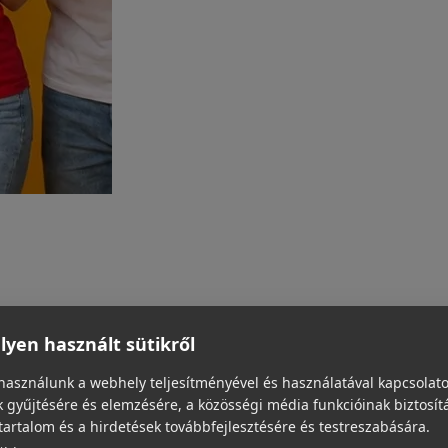
yen használt sütikről
használunk a webhely teljesítményével és használatával kapcsolat
 gyűjtésére és elemzésére, a közösségi média funkcióinak biztosít
tartalom és a hirdetések továbbfejlesztésére és testreszabására.