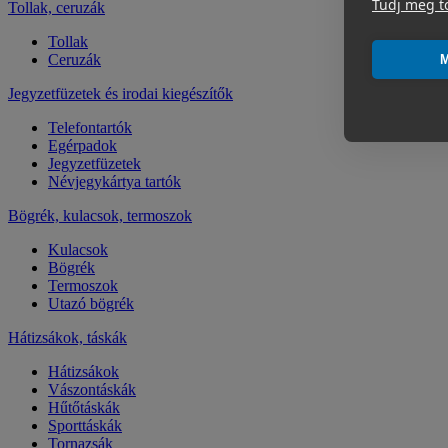
Tudj meg t
Tollak, ceruzák
Tollak
Ceruzák
M
Jegyzetfüzetek és irodai kiegészítők
Telefontartók
Egérpadok
Jegyzetfüzetek
Névjegykártya tartók
Bögrék, kulacsok, termoszok
Kulacsok
Bögrék
Termoszok
Utazó bögrék
Hátizsákok, táskák
Hátizsákok
Vászontáskák
Hűtőtáskák
Sporttáskák
Tornazsák