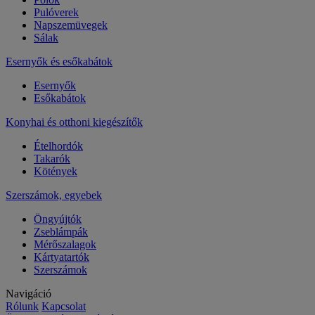
Pulóverek
Napszemüvegek
Sálak
Esernyők és esőkabátok
Esernyők
Esőkabátok
Konyhai és otthoni kiegészítők
Ételhordók
Takarók
Kötények
Szerszámok, egyebek
Öngyújtók
Zseblámpák
Mérőszalagok
Kártyatartók
Szerszámok
Navigáció
Rólunk
Kapcsolat