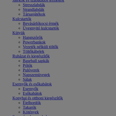
Játékok és szabadidős termékek
Stresszlabdák
Strandlabdák
Társasjátékok
Kulcstartók
Bevásárlókocsi érmék
Üvegnyitó kulcstartók
Kütyük
Hangszórók
Powerbankok
Vezeték nélküli töltők
Töltőkábelek
Ruházat és kiegészítők
Baseball sapkák
Pólók
Pulóverek
Napszemüvegek
Sálak
Esernyők és esőkabátok
Esernyők
Esőkabátok
Konyhai és otthoni kiegészítők
Ételhordók
Takarók
Kötények