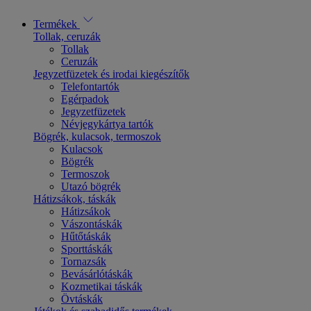
Termékek
Tollak, ceruzák
Tollak
Ceruzák
Jegyzetfüzetek és irodai kiegészítők
Telefontartók
Egérpadok
Jegyzetfüzetek
Névjegykártya tartók
Bögrék, kulacsok, termoszok
Kulacsok
Bögrék
Termoszok
Utazó bögrék
Hátizsákok, táskák
Hátizsákok
Vászontáskák
Hűtőtáskák
Sporttáskák
Tornazsák
Bevásárlótáskák
Kozmetikai táskák
Övtáskák