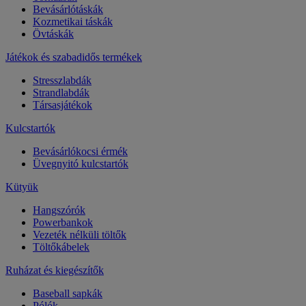
Bevásárlótáskák
Kozmetikai táskák
Övtáskák
Játékok és szabadidős termékek
Stresszlabdák
Strandlabdák
Társasjátékok
Kulcstartók
Bevásárlókocsi érmék
Üvegnyitó kulcstartók
Kütyük
Hangszórók
Powerbankok
Vezeték nélküli töltők
Töltőkábelek
Ruházat és kiegészítők
Baseball sapkák
Pólók