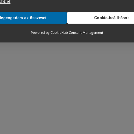
öbbet
egengedem az összeset
Cookie-beállítások
Powered by
CookieHub Consent Management